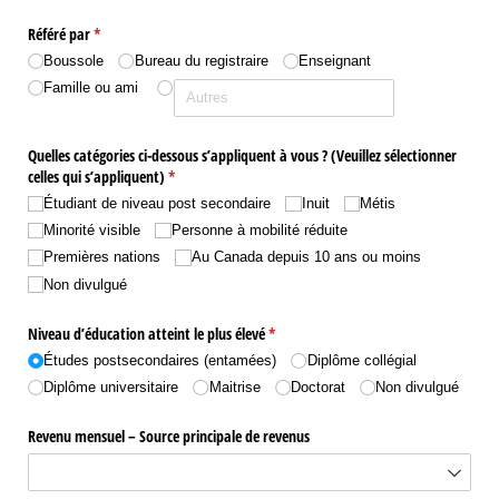
Référé par
(requis)
*
Boussole
Bureau du registraire
Enseignant
Famille ou ami
Quelles catégories ci-dessous s’appliquent à vous ? (Veuillez sélectionner
celles qui s’appliquent)
(requis)
*
Étudiant de niveau post secondaire
Inuit
Métis
Minorité visible
Personne à mobilité réduite
Premières nations
Au Canada depuis 10 ans ou moins
Non divulgué
Niveau d’éducation atteint le plus élevé
(requis)
*
Études postsecondaires (entamées)
Diplôme collégial
Diplôme universitaire
Maitrise
Doctorat
Non divulgué
Revenu mensuel – Source principale de revenus