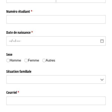
Numéro étudiant
(requis)
*
Date de naissance
(requis)
*
Sexe
Homme
Femme
Autres
Situation familiale
Courriel
(requis)
*