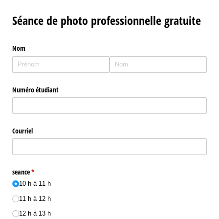
Séance de photo professionnelle gratuite
Nom
Numéro étudiant
Courriel
seance
(requis)
*
10 h à 11 h
11 h à 12 h
12 h à 13 h