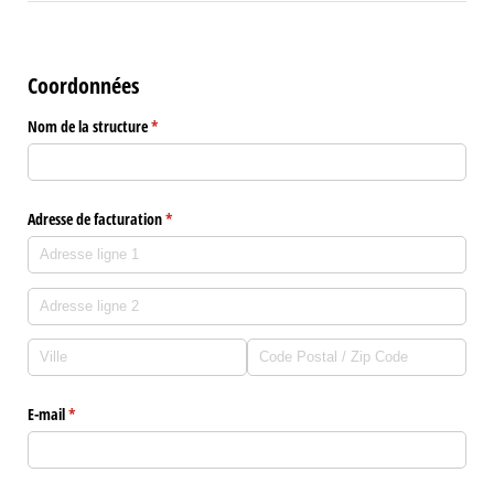
Coordonnées
Nom de la structure
(requis)
*
Adresse de facturation
(requis)
*
E-mail
(requis)
*