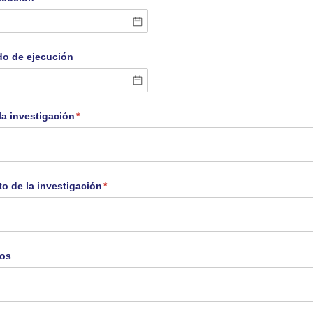
odo de ejecución
la investigación
(necesario)
*
to de la investigación
(necesario)
*
dos