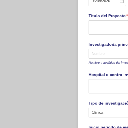
Título del Proyecto
(
*
Investigador/​a princ
Nombre y apellidos del Inves
Hospital o centro i
Tipo de investigaci
Inicio periodo de e