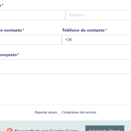
o
(necesario)
*
de contacto
(necesario)
*
Teléfono de contacto
(necesario)
*
proyecto
(necesario)
*
Reportar abuso
Condiciones del servicio
Desarrollado por Cognito Forms.
Inténtalo Ahora