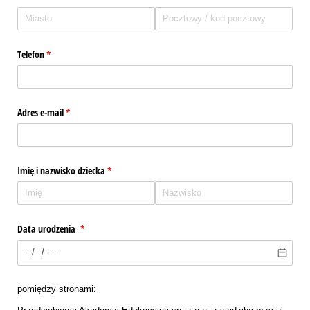
Telefon
(wymagane)
*
Adres e-mail
(wymagane)
*
Imię i nazwisko dziecka
(wymagane)
*
Data urodzenia
(wymagane)
*
pomiędzy stronami: