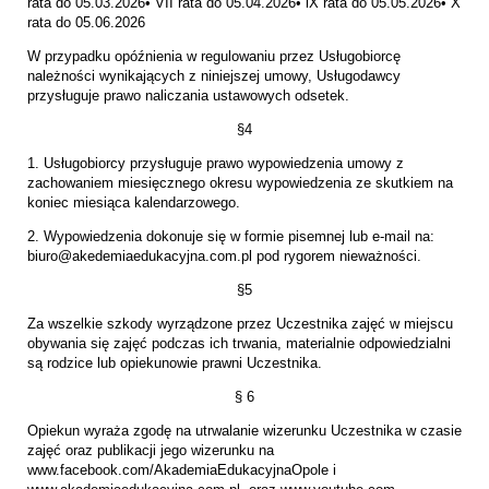
rata do 05.03.2026• VII rata do 05.04.2026• lX rata do 05.05.2026• X
rata do 05.06.2026
W przypadku opóźnienia w regulowaniu przez Usługobiorcę
należności wynikających z niniejszej umowy, Usługodawcy
przysługuje prawo naliczania ustawowych odsetek.
§4
1. Usługobiorcy przysługuje prawo wypowiedzenia umowy z
zachowaniem miesięcznego okresu wypowiedzenia ze skutkiem na
koniec miesiąca kalendarzowego.
2. Wypowiedzenia dokonuje się w formie pisemnej lub e-mail na:
biuro@akedemiaedukacyjna.com.pl pod rygorem nieważności.
§5
Za wszelkie szkody wyrządzone przez Uczestnika zajęć w miejscu
obywania się zajęć podczas ich trwania, materialnie odpowiedzialni
są rodzice lub opiekunowie prawni Uczestnika.
§ 6
Opiekun wyraża zgodę na utrwalanie wizerunku Uczestnika w czasie
zajęć oraz publikacji jego wizerunku na
www.facebook.com/AkademiaEdukacyjnaOpole i