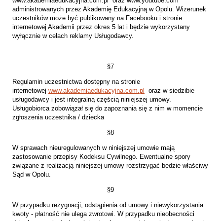
www.akademiaedukacyjna.com.pl oraz www.youtube.com
administrowanych przez Akademię Edukacyjną w Opolu. Wizerunek
uczestników może być publikowany na Facebooku i stronie
internetowej Akademii przez okres 5 lat i będzie wykorzystany
wyłącznie w celach reklamy Usługodawcy.
§7
Regulamin uczestnictwa dostępny na stronie
internetowej
www.akademiaedukacyjna.com.pl
oraz w siedzibie
usługodawcy i jest integralną częścią niniejszej umowy.
Usługobiorca zobowiązał się do zapoznania się z nim w momencie
zgłoszenia uczestnika / dziecka
§8
W sprawach nieuregulowanych w niniejszej umowie mają
zastosowanie przepisy Kodeksu Cywilnego. Ewentualne spory
związane z realizacją niniejszej umowy rozstrzygać będzie właściwy
Sąd w Opolu.
§9
W przypadku rezygnacji, odstąpienia od umowy i niewykorzystania
kwoty - płatność nie ulega zwrotowi. W przypadku nieobecności