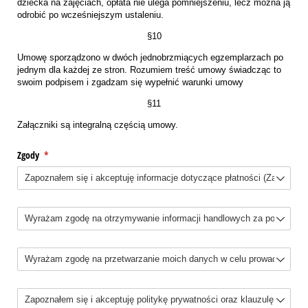
dziecka na zajęciach, opłata nie ulega pomniejszeniu, lecz można ją
odrobić po wcześniejszym ustaleniu.
§10
Umowę sporządzono w dwóch jednobrzmiących egzemplarzach po
jednym dla każdej ze stron. Rozumiem treść umowy świadcząc to
swoim podpisem i zgadzam się wypełnić warunki umowy
§11
Załączniki są integralną częścią umowy.
Zgody
(wymagane)
*
Bez tytułu
Choice
Bez tytułu