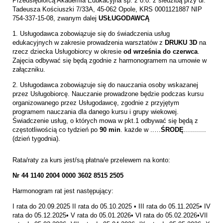
Przedsiębiorcą Akademia Edukacyjna sp. z o.o. z siedzibą przy ul.
Tadeusza Kościuszki 7/33A, 45-062 Opole, KRS 0001121887 NIP
754-337-15-08, zwanym dalej
USŁUGODAWCĄ
1. Usługodawca zobowiązuje się do świadczenia usług
edukacyjnych w zakresie prowadzenia warsztatów z
DRUKU 3D
na
rzecz dziecka Usługobiorcy w okresie
od
września do czerwca
.
Zajęcia odbywać się będą zgodnie z harmonogramem na umowie w
załączniku.
2. Usługodawca zobowiązuje się do nauczania osoby wskazanej
przez Usługobiorcę. Nauczanie prowadzone będzie podczas kursu
organizowanego przez Usługodawcę, zgodnie z przyjętym
programem nauczania dla danego kursu i grupy wiekowej.
Świadczenie usług, o których mowa w pkt.1 odbywać się będą z
częstotliwością co tydzień po
90 min
. każde w ..…
ŚRODĘ
…........
(dzień tygodnia).
Rata/raty za kurs jest/są płatna/e przelewem na konto:
Nr 44 1140 2004 0000 3602 8515 2505
Harmonogram rat jest następujący:
I rata do 20.09.2025 II rata do 05.10.2025 • III rata do 05.11.2025• IV
rata do 05.12.2025• V rata do 05.01.2026• Vl rata do 05.02.2026•VIl