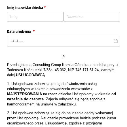
Imię i nazwisko dziecka
(wymagane)
*
Data urodzenia
(wymagane)
*
a
Przedsiębiorcą Consulting Group Kamila Górecka z siedzibą przy ul.
Tadeusza Kościuszki 7/33a, 45-062, NIP 745-171-51-24, zwanym
dalej
USŁUGODAWCĄ
1. Usługodawca zobowiązuje się do świadczenia usług
edukacyjnych w zakresie prowadzenia warsztatów z
MAJSTERKOWANIA
na rzecz dziecka Usługobiorcy w okresie
od
września do czerwca
. Zajęcia odbywać się będą zgodnie z
harmonogramem na umowie w załączniku.
2. Usługodawca zobowiązuje się do nauczania osoby wskazanej
przez Usługobiorcę. Nauczanie prowadzone będzie podczas kursu
organizowanego przez Usługodawcę, zgodnie z przyjętym