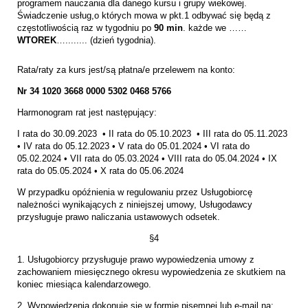
programem nauczania dla danego kursu i grupy wiekowej.
Świadczenie usług,o których mowa w pkt.1 odbywać się będą z
częstotliwością raz w tygodniu po
90 min
. każde we ……
WTOREK
…........ (dzień tygodnia).
Rata/raty za kurs jest/są płatna/e przelewem na konto:
Nr 34 1020 3668 0000 5302 0468 5766
Harmonogram rat jest następujący:
I rata do 30.09.2023 • II rata do 05.10.2023 • III rata do 05.11.2023
• IV rata do 05.12.2023 • V rata do 05.01.2024 • VI rata do
05.02.2024 • VII rata do 05.03.2024 • VIII rata do 05.04.2024 • IX
rata do 05.05.2024 • X rata do 05.06.2024
W przypadku opóźnienia w regulowaniu przez Usługobiorcę
należności wynikających z niniejszej umowy, Usługodawcy
przysługuje prawo naliczania ustawowych odsetek.
§4
1. Usługobiorcy przysługuje prawo wypowiedzenia umowy z
zachowaniem miesięcznego okresu wypowiedzenia ze skutkiem na
koniec miesiąca kalendarzowego.
2. Wypowiedzenia dokonuje się w formie pisemnej lub e-mail na: