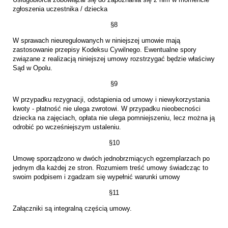
zgłoszenia uczestnika / dziecka
§8
W sprawach nieuregulowanych w niniejszej umowie mają
zastosowanie przepisy Kodeksu Cywilnego. Ewentualne spory
związane z realizacją niniejszej umowy rozstrzygać będzie właściwy
Sąd w Opolu.
§9
W przypadku rezygnacji, odstąpienia od umowy i niewykorzystania
kwoty - płatność nie ulega zwrotowi. W przypadku nieobecności
dziecka na zajęciach, opłata nie ulega pomniejszeniu, lecz można ją
odrobić po wcześniejszym ustaleniu.
§10
Umowę sporządzono w dwóch jednobrzmiących egzemplarzach po
jednym dla każdej ze stron. Rozumiem treść umowy świadcząc to
swoim podpisem i zgadzam się wypełnić warunki umowy
§11
Załączniki są integralną częścią umowy.