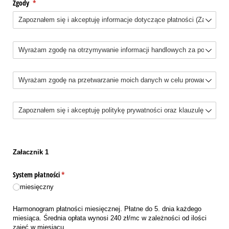
Zgody
(wymagane)
*
Bez tytułu
Choice
Bez tytułu
Załacznik 1
System płatności
(wymagane)
*
miesięczny
Harmonogram płatności miesięcznej. Płatne do 5. dnia każdego
miesiąca. Średnia opłata wynosi 240 zł/mc w zależności od ilości
zajęć w miesiącu.