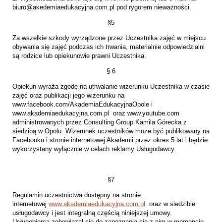
biuro@akedemiaedukacyjna.com.pl pod rygorem nieważności.
§5
Za wszelkie szkody wyrządzone przez Uczestnika zajęć w miejscu
obywania się zajęć podczas ich trwania, materialnie odpowiedzialni
są rodzice lub opiekunowie prawni Uczestnika.
§ 6
Opiekun wyraża zgodę na utrwalanie wizerunku Uczestnika w czasie
zajęć oraz publikacji jego wizerunku na
www.facebook.com/AkademiaEdukacyjnaOpole i
www.akademiaedukacyjna.com.pl oraz www.youtube.com
administrowanych przez Consulting Group Kamila Górecka z
siedzibą w Opolu. Wizerunek uczestników może być publikowany na
Facebooku i stronie internetowej Akademii przez okres 5 lat i będzie
wykorzystany wyłącznie w celach reklamy Usługodawcy.
§7
Regulamin uczestnictwa dostępny na stronie
internetowej
www.akademiaedukacyjna.com.pl
oraz w siedzibie
usługodawcy i jest integralną częścią niniejszej umowy.
Usługobiorca zobowiązał się do zapoznania się z nim w momencie