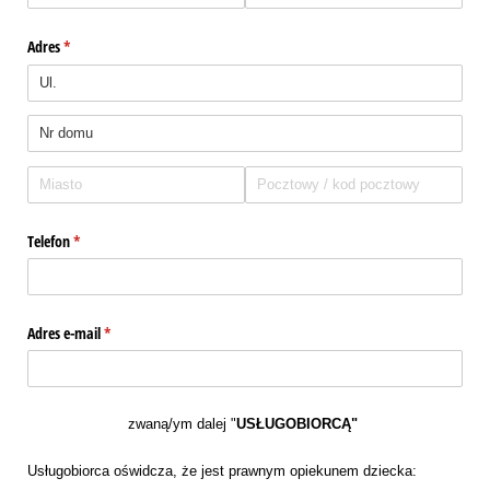
Adres
(wymagane)
*
Telefon
(wymagane)
*
Adres e-mail
(wymagane)
*
zwaną/ym dalej "
USŁUGOBIORCĄ"
Usługobiorca oświdcza, że jest prawnym opiekunem dziecka: