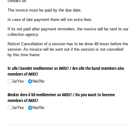
contact us.
The invoice must be paid by the due date.
In case of late payment there will run extra fees.
If its not paid after payment reminders, the inovice will be sent to our
collection agency.
Notice! Cancellation of a session has to be done 48 hours before the
session. An invoice will be sent out if the session is not cancelled
by this time frame.
Er alle i bandet medlemmer av AKKS? /​ Are alle the band members also
members of AKKS?
Ja/​Yes
Nei/​No
Ønsker dere å bli medlemmer av AKKS? /​ Do you want to become
members of AKKS?
Ja/​Yes
Nei/​No