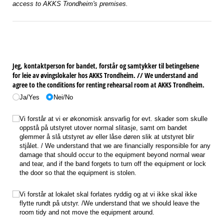
access to AKKS Trondheim's premises.
Jeg, kontaktperson for bandet, forstår og samtykker til betingelsene
for leie av øvingslokaler hos AKKS Trondheim. /​/​ We understand and
agree to the conditions for renting rehearsal room at AKKS Trondheim.
Ja/​Yes
Nei/​No
Økonomisk ansvar
(nødvendig)
*
Vi forstår at vi er økonomisk ansvarlig for evt. skader som skulle
oppstå på utstyret utover normal slitasje, samt om bandet
glemmer å slå utstyret av eller låse døren slik at utstyret blir
stjålet. /​ We understand that we are financially responsible for any
damage that should occur to the equipment beyond normal wear
and tear, and if the band forgets to turn off the equipment or lock
the door so that the equipment is stolen.
Ryddighet
(nødvendig)
*
Vi forstår at lokalet skal forlates ryddig og at vi ikke skal ikke
flytte rundt på utstyr. /​We understand that we should leave the
room tidy and not move the equipment around.