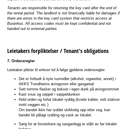
Tenants are responsible for returning the key card after the end of
the rental period. The landlord is not financially liable for damages if
there are errors in the key card system that restricts access at
Buranhus. All access codes must be kept confidential and not
handed out to external parties.
Leietakers forpliktelser / Tenant's obligations
7. Ordensregler
Leietaker plikter til enhver tid å følge gjeldene ordensregler:
Det er forbudt å nyte rusmidler (alkohol, sigaretter, annet) i
AKKS Trondheims øvingsrom eller gangareal
Sett tomme flasker og bokser i egen dunk på øvingsrommet
Kast snus og søppel i søppeldunken
Hold orden og forlat lokalet ryddig (kveile kabler, sett stativer
inntil veggen etc.)
Om bandet ikke har ryddet skikkelig opp etter seg, kan
bandet bli pålagt rydding og vask av lokalet.
Sørg for at forsterkere og sanganlegg er slått av før lokalet