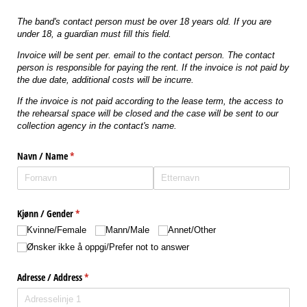
The band's contact person must be over 18 years old. If you are
under 18, a guardian must fill this field.
Invoice will be sent per. email to the contact person. The contact
person is responsible for paying the rent. If the invoice is not paid by
the due date, additional costs will be incurre.
If the invoice is not paid according to the lease term, the access to
the rehearsal space will be closed and the case will be sent to our
collection agency in the contact's name.
Navn /​ Name
(nødvendig)
*
Kjønn /​ Gender
(nødvendig)
*
Kvinne/​Female
Mann/​Male
Annet/​Other
Ønsker ikke å oppgi/​Prefer not to answer
Adresse /​ Address
(nødvendig)
*