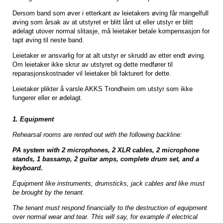
Dersom band som øver i etterkant av leietakers øving får mangelfull
øving som årsak av at utstyret er blitt lånt ut eller utstyr er blitt
ødelagt utover normal slitasje, må leietaker betale kompensasjon for
tapt øving til neste band.
Leietaker er ansvarlig for at alt utstyr er skrudd av etter endt øving.
Om leietaker ikke skrur av utstyret og dette medfører til
reparasjonskostnader vil leietaker bli fakturert for dette.
Leietaker plikter å varsle AKKS Trondheim om utstyr som ikke
fungerer eller er ødelagt.
1. Equipment
Rehearsal rooms are rented out with the following backline:
PA system with 2 microphones, 2 XLR cables, 2 microphone
stands, 1 bassamp, 2 guitar amps, complete drum set, and a
keyboard.
Equipment like instruments, drumsticks, jack cables and like
must
be brought by the tenant.
The tenant must respond financially to the destruction of equipment
over normal wear and tear.
This will say, for example i
f electrical