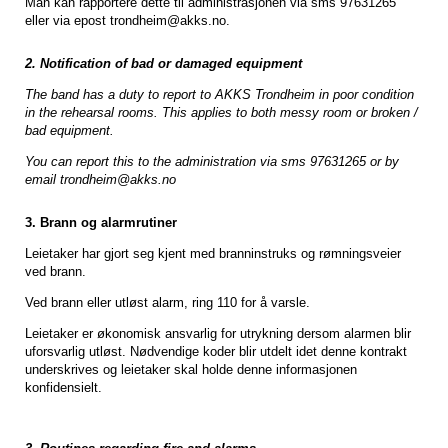
Man kan rapportere dette til administrasjonen via sms 97631265
eller via epost trondheim@akks.no.
2. Notification of bad or damaged equipment
The band has a duty to report to AKKS Trondheim in poor condition
in the rehearsal rooms.
This applies to both messy room or broken /
bad equipment.
You can report this to the administration via sms 97631265 or by
email trondheim@akks.no
3. Brann og alarmrutiner
Leietaker har gjort seg kjent med branninstruks og rømningsveier
ved brann.
Ved brann eller utløst alarm, ring 110 for å varsle.
Leietaker er økonomisk ansvarlig for utrykning dersom alarmen blir
uforsvarlig utløst. Nødvendige koder blir utdelt idet denne kontrakt
underskrives og leietaker skal holde denne informasjonen
konfidensielt.