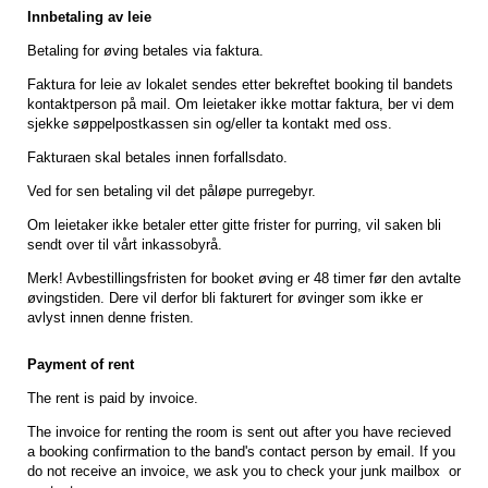
Innbetaling av leie
Betaling for øving betales via faktura.
Faktura for leie av lokalet sendes etter bekreftet booking til bandets
kontaktperson på mail. Om leietaker ikke mottar faktura, ber vi dem
sjekke søppelpostkassen sin og/eller ta kontakt med oss.
Fakturaen skal betales innen forfallsdato.
Ved for sen betaling vil det påløpe purregebyr.
Om leietaker ikke betaler etter gitte frister for purring, vil saken bli
sendt over til vårt inkassobyrå.
Merk! Avbestillingsfristen for booket øving er 48 timer før den avtalte
øvingstiden. Dere vil derfor bli fakturert for øvinger som ikke er
avlyst innen denne fristen.
Payment of rent
The rent is paid by invoice.
The invoice for renting the room is sent out after you have recieved
a booking confirmation to the band's contact person by email. If you
do not receive an invoice, we ask you to check your junk mailbox or