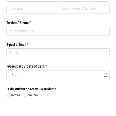
Telefon /​ Phone
(nødvendig)
*
E-post /​ Email
(nødvendig)
*
Fødselsdato /​ Date of birth
(nødvendig)
*
Er du student? /​ Are you a student?
Ja/​Yes
Nei/​No