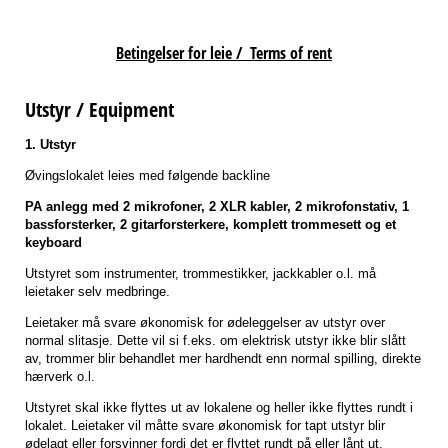
Betingelser for leie / Terms of rent
Utstyr / Equipment
1. Utstyr
Øvingslokalet leies med følgende backline
PA anlegg med 2 mikrofoner, 2 XLR kabler, 2 mikrofonstativ, 1
bassforsterker, 2 gitarforsterkere, komplett trommesett og et
keyboard
Utstyret som instrumenter, trommestikker, jackkabler o.l. må
leietaker selv medbringe.
Leietaker må svare økonomisk for ødeleggelser av utstyr over
normal slitasje. Dette vil si f.eks. om elektrisk utstyr ikke blir slått
av, trommer blir behandlet mer hardhendt enn normal spilling, direkte
hærverk o.l.
Utstyret skal ikke flyttes ut av lokalene og heller ikke flyttes rundt i
lokalet. Leietaker vil måtte svare økonomisk for tapt utstyr blir
ødelagt eller forsvinner fordi det er flyttet rundt på eller lånt ut.