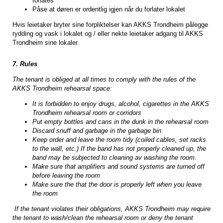
forlates
Påse at døren er ordentlig igjen når du forlater lokalet
Hvis leietaker bryter sine forpliktelser kan AKKS Trondheim pålegge
rydding og vask i lokalet og / eller nekte leietaker adgang til AKKS
Trondheim sine lokaler.
7. Rules
The tenant is obliged at all times to comply with the rules of the
AKKS Trondheim rehearsal space:
It is forbidden to enjoy drugs, alcohol, cigarettes in the AKKS
Trondheim rehearsal room or corridors
Put empty bottles and cans in the dunk in the rehearsal room
Discard snuff and garbage in the garbage bin
Keep order and leave the room tidy (coiled cables, set racks
to the wall, etc.) If the band has not properly cleaned up, the
band may be subjected to cleaning av washing the room.
Make sure that amplifiers and sound systems are turned off
before leaving the room
Make sure the that the door is properly left when you leave
the room
If the tenant violates their obligations, AKKS Trondheim may require
the tenant to wash/clean the rehearsal room or deny the tenant