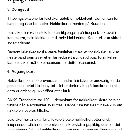
5. Øvingstid
Til øvingslokalene får leietaker utdelt et nøkkelkort. Den er kun for
bandet og ikke for andre. Nøkkelkortet hentes på Buranhus.
Leietaker har øvingslokalet kun tilgjengelig på tidspunkt skrevet i
kontrakten, hele klokketime til hele klokketime. Kortet vil kun virke i
avtalt tidsrom.
Dersom leietaker skulle være forsinket ut av øvingslokalet, slik at
neste band som øver etter får redusert øvingstid pga. forsinkelser,
kan leietaker måtte kompensere for dette økonomisk.
6. Adgangskort
Nøkkelkort skal ikke overdras til andre, leietaker er ansvarlig for de
periodene kortet blir benyttet. Det er derfor viktig å forsikre seg at
døra er ordentlig lukket/låst etter bruk.
AKKS Trondheim tar 150,- i depositum for nøkkelkort, dette betales
tilbake når leieforholdet avsluttes. Depositum betales tilbake kun om
nøkkelen leveres tilbake.
Leietaker har ansvar for å levere tilbake nøkkelkort etter endt
leieperiode. Utleier er ikke økonomisk erstatningspliktig dersom det
forekommer feil ved nøkkelkortsystem som begrenser tilgangen ved