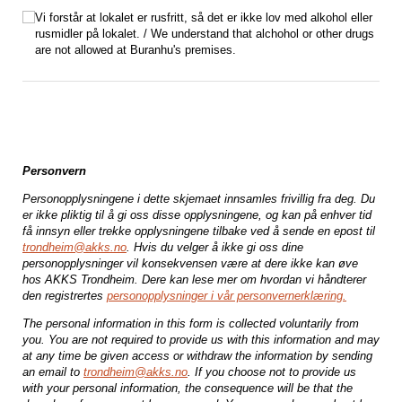
Rusmidler
(nødvendig)
*
Vi forstår at lokalet er rusfritt, så det er ikke lov med alkohol eller
rusmidler på lokalet. /​ We understand that alchohol or other drugs
are not allowed at Buranhu's premises.
Personvern
Personopplysningene i dette skjemaet innsamles frivillig fra deg. Du
er ikke pliktig til å gi oss disse opplysningene, og kan på enhver tid
få innsyn eller trekke opplysningene tilbake ved å sende en epost til
trondheim@akks.no
. Hvis du velger å ikke gi oss dine
personopplysninger vil konsekvensen være at dere ikke kan øve
hos AKKS Trondheim. Dere kan lese mer om hvordan vi håndterer
den registrertes
personopplysninger i vår personvernerklæring.
The personal information in this form is collected voluntarily from
you. You are not required to provide us with this information and may
at any time be given access or withdraw the information by sending
an email to
trondheim@akks.no
. If you choose not to provide us
with your personal information, the consequence will be that the