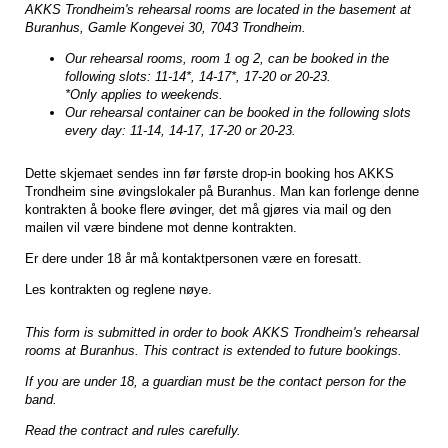
AKKS Trondheim's rehearsal rooms are located in the basement at
Buranhus, Gamle Kongevei 30, 7043 Trondheim.
Our rehearsal rooms, room 1 og 2, can be booked in the
following slots: 11-14*, 14-17*, 17-20 or 20-23.
*Only applies to weekends.
Our rehearsal container can be booked in the following slots
every day: 11-14, 14-17, 17-20 or 20-23.
Dette skjemaet sendes inn før første drop-in booking hos AKKS
Trondheim sine øvingslokaler på Buranhus. Man kan forlenge denne
kontrakten å booke flere øvinger, det må gjøres via mail og den
mailen vil være bindene mot denne kontrakten.
Er dere under 18 år må kontaktpersonen være en foresatt.
Les kontrakten og reglene nøye.
This form is submitted in order to book AKKS Trondheim's rehearsal
rooms at Buranhus. This contract is extended to future bookings.
If you are under 18, a guardian must be the contact person for the
band.
Read the contract and rules carefully.