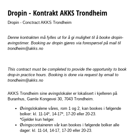
Dropin - Kontrakt AKKS Trondheim
Dropin - Conctract AKKS Trondheim
Denne kontrakten må fylles ut for å gi mulighet til å booke dropin-
øvingstimer. Booking av dropin gjøres via forespørsel på mail til
trondheim@akks.no
This contract must be completed to provide the opportunity to book
drop-in practice hours. Booking is done via request by email to
trondheim@akks.no
AKKS Trondheim sine øvingslokaler er lokalisert i kjelleren på
Buranhus, Gamle Kongevei 30, 7043 Trondheim.
Øvingslokalene våres, rom 1 og 2, kan bookes i følgende
bolker: kl. 11-14*, 14-17*, 17-20 eller 20-23.
*Gjelder kun helger.
Øvingscontaineren vår kan bookes i følgende bolker alle
dager: kl. 11-14, 14-17, 17-20 eller 20-23.