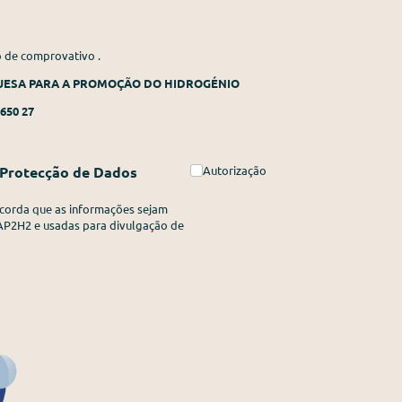
o de comprovativo .
GUESA PARA A PROMOÇÃO DO HIDROGÉNIO
650 27
e Protecção de Dados
Autorização
Autorização
corda que as informações sejam
AP2H2 e usadas para divulgação de