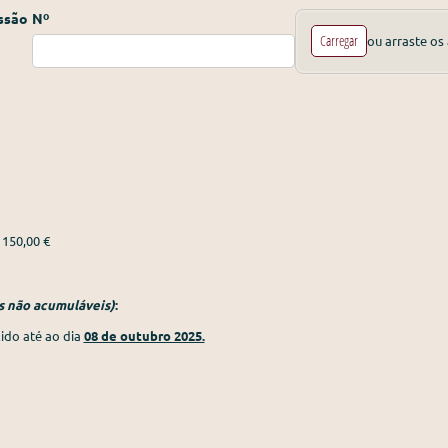
ssão
Nº
File
Carregar
ou arraste os 
150,00 €
s não acumuláveis)
:
ido até ao dia
08 de outubro 2025.