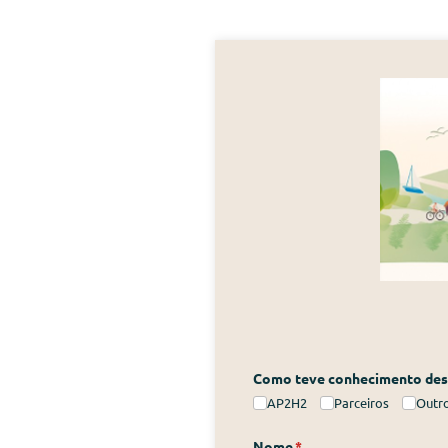
Como teve conhecimento desta
AP2H2
Parceiros
Outr
Nome
(obrigatório)
*