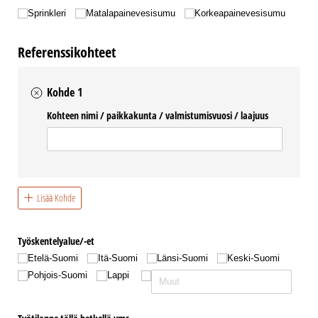
Sprinkleri
Matalapainevesisumu
Korkeapainevesisumu
Referenssikohteet
Kohde 1
Kohteen nimi /​ paikkakunta /​ valmistumisvuosi /​ laajuus
Lisää Kohde
Työskentelyalue/​-et
Etelä-Suomi
Itä-Suomi
Länsi-Suomi
Keski-Suomi
Pohjois-Suomi
Lappi