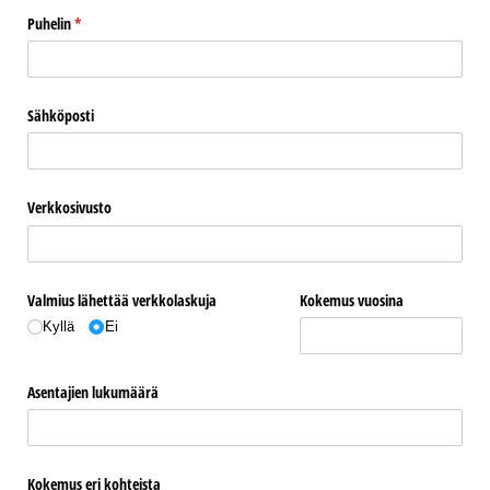
Puhelin
(pakollinen)
*
Sähköposti
Verkkosivusto
Valmius lähettää verkkolaskuja
Kokemus vuosina
Kyllä
Ei
Asentajien lukumäärä
Kokemus eri kohteista