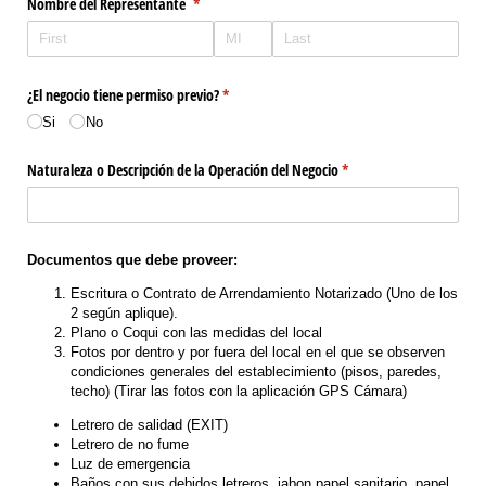
Nombre del Representante
(required)
*
¿El negocio tiene permiso previo?
(required)
*
Si
No
Naturaleza o Descripción de la Operación del Negocio
(required)
*
Documentos que debe proveer:
Escritura o Contrato de Arrendamiento Notarizado (Uno de los
2 según aplique).
Plano o Coqui con las medidas del local
Fotos por dentro y por fuera del local en el que se observen
condiciones generales del establecimiento (pisos, paredes,
techo) (Tirar las fotos con la aplicación GPS Cámara)
Letrero de salidad (EXIT)
Letrero de no fume
Luz de emergencia
Baños con sus debidos letreros, jabon papel sanitario, papel