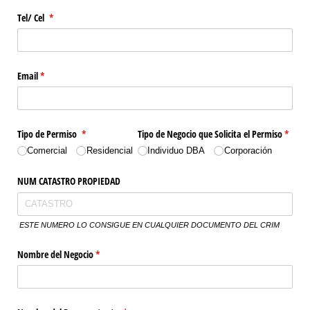
Tel/​ Cel
(required)
*
Email
(required)
*
Tipo de Permiso
(required)
*
Tipo de Negocio que Solicita el Permiso
(requir
*
Comercial
Residencial
Individuo DBA
Corporación
NUM CATASTRO PROPIEDAD
ESTE NUMERO LO CONSIGUE EN CUALQUIER DOCUMENTO DEL CRIM
Nombre del Negocio
(required)
*