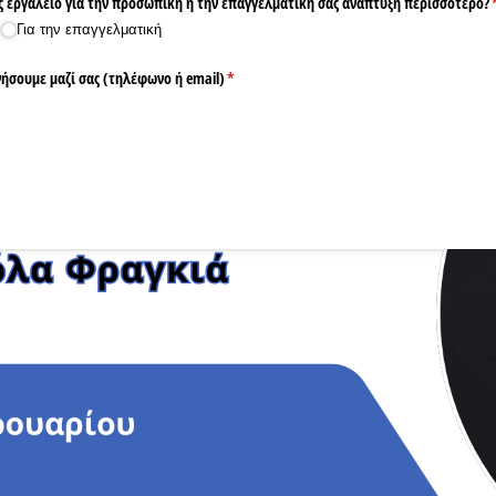
ς εργαλείο για την προσωπική ή την επαγγελματική σας ανάπτυξη περισσότερο?
Για την επαγγελματική
ήσουμε μαζί σας (τηλέφωνο ή email)
(υποχρεωτικό)
*