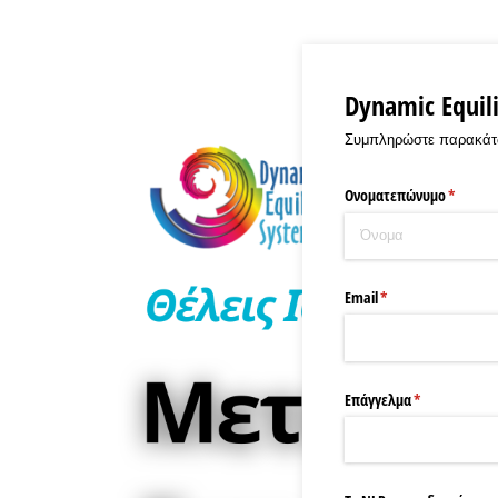
Dynamic Equili
Συμπληρώστε παρακάτω τ
Ονοματεπώνυμο
(υποχρε
*
Email
(υποχρεωτικό)
*
Επάγγελμα
(υποχρεωτικό
*