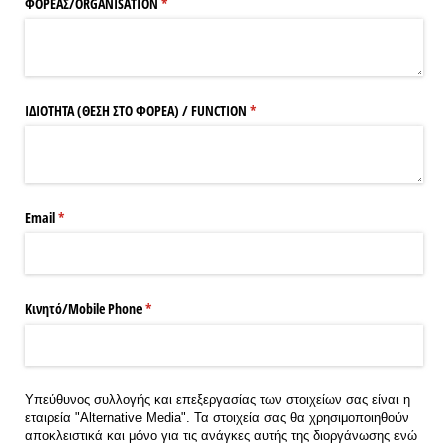
ΦΟΡΕΑΣ/​ORGANISATION
(υποχρεωτικό)
*
ΙΔΙΟΤΗΤΑ (ΘΕΣΗ ΣΤΟ ΦΟΡΕΑ) /​ FUNCTION
(υποχρεωτικό)
*
Email
(υποχρεωτικό)
*
Κινητό/​Mobile Phone
(υποχρεωτικό)
*
Υπεύθυνος συλλογής και επεξεργασίας των στοιχείων σας είναι η
εταιρεία "Alternative Media". Τα στοιχεία σας θα χρησιμοποιηθούν
αποκλειστικά και μόνο για τις ανάγκες αυτής της διοργάνωσης ενώ