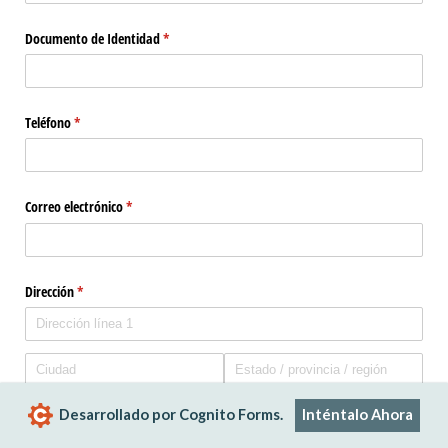
Documento de Identidad
(necesario)
*
Teléfono
(necesario)
*
Correo electrónico
(necesario)
*
Dirección
(necesario)
*
Desarrollado por Cognito Forms.
Inténtalo Ahora