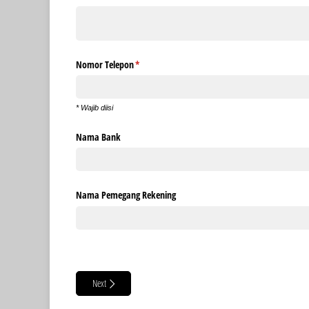
Nomor Telepon
(required)
*
* Wajib diisi
Nama Bank
Nama Pemegang Rekening
Next