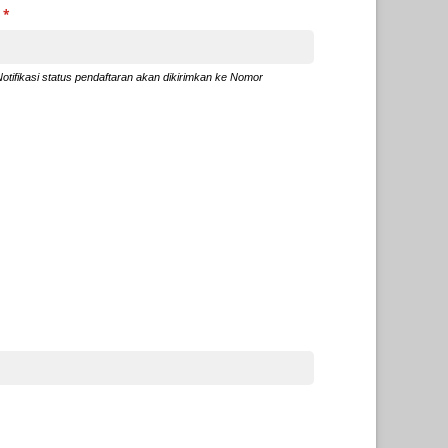
)
(required)
*
tifikasi status pendaftaran akan dikirimkan ke Nomor