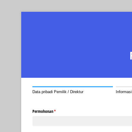
Data pribadi Pemilik / Direktur
Informas
Permohonan
(required)
*