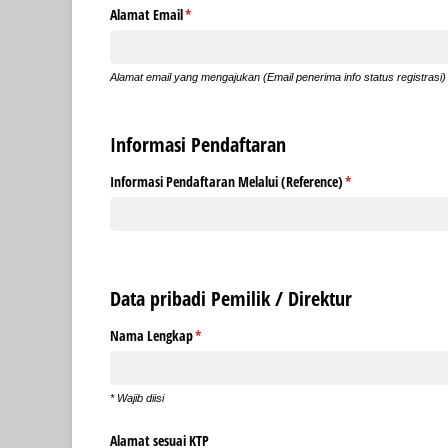
Alamat Email
(required)
*
Alamat email yang mengajukan (Email penerima info status registrasi)
Informasi Pendaftaran
Informasi Pendaftaran Melalui (Reference)
(required)
*
Data pribadi Pemilik / Direktur
Nama Lengkap
(required)
*
* Wajib diisi
Alamat sesuai KTP