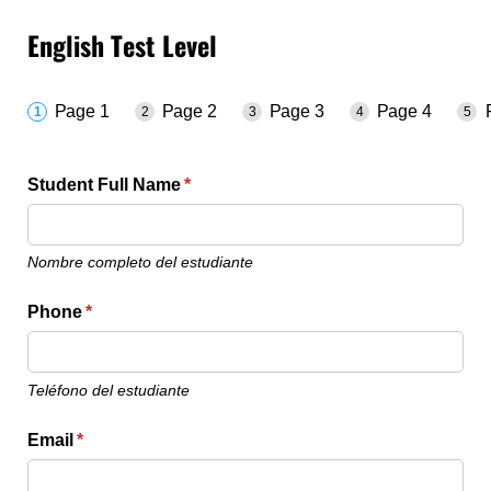
English Test Level
Page 1
Page 2
Page 3
Page 4
Student Full Name
(required)
*
Nombre completo del estudiante
Phone
(required)
*
Teléfono del estudiante
Email
(required)
*