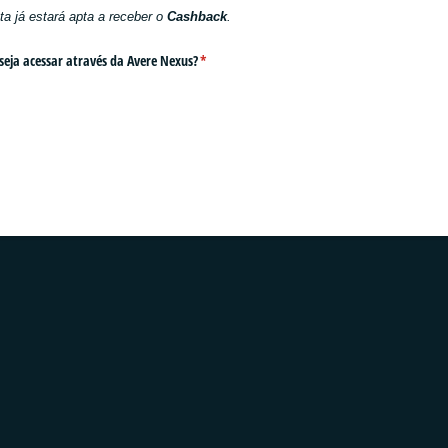
a já estará apta a receber o
Cashback
.
eseja acessar através da Avere Nexus?
(obrigatório)
*