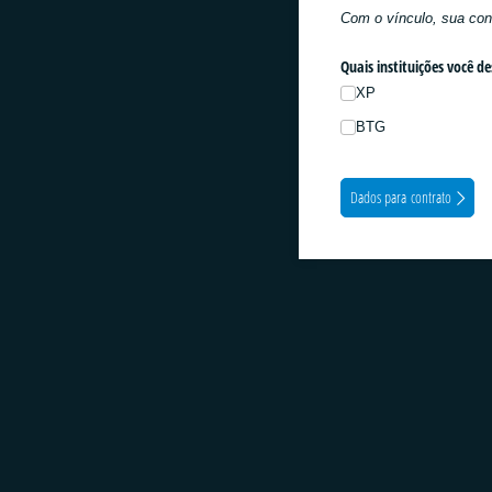
Com o vínculo, sua cont
Quais instituições você d
XP
BTG
Dados para contrato