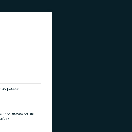
mos passos
ertinho, enviamos as
tório.