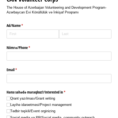
The House of Azerbaijan Volunteering and Development Program-
Azərbaycan Evi Könüllülük və İnkişaf Proqramı
Ad/​Name
(required)
*
Nömrə/​Phone
(required)
*
Email
(required)
*
Hansı sahədə maraqlısız?/​Interested in
(required)
*
Qrant yazılması/​Grant writing
Layihə idarəetməsi/​Project management
Tədbir təşkili/​Event orginizing
Sosial media və PR/​Social media, community outreach