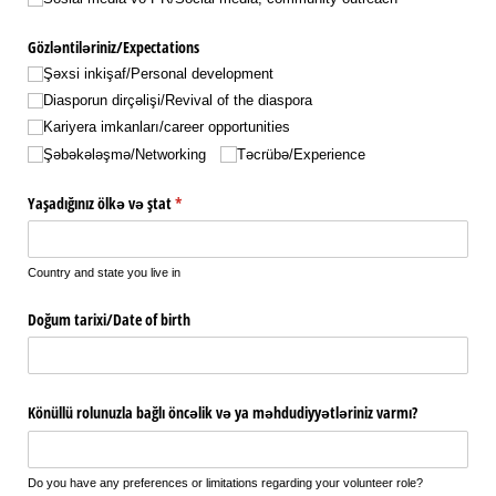
Gözləntiləriniz/​Expectations
Şəxsi inkişaf/​Personal development
Diasporun dirçəlişi/​Revival of the diaspora
Kariyera imkanları/​career opportunities
Şəbəkələşmə/​Networking
Təcrübə/​Experience
Yaşadığınız ölkə və ştat
(required)
*
Country and state you live in
Doğum tarixi/​Date of birth
Könüllü rolunuzla bağlı öncəlik və ya məhdudiyyətləriniz varmı?
Do you have any preferences or limitations regarding your volunteer role?