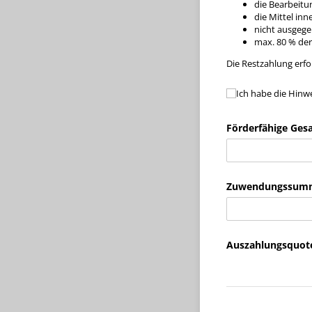
die Bearbeitun
die Mittel in
nicht ausgege
max. 80 % de
Die Restzahlung erf
Ich habe die Hinw
Ich habe die Hinwe
Förderfähige Ges
Zuwendungssumm
Auszahlungsquote