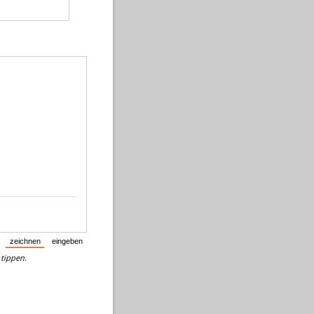
zeichnen
eingeben
(Wechsel vom Eingabemodus in den Zeichenmodus.)
(Wechsel vom Zeichenmodus in den Eingabemodus.)
tippen.