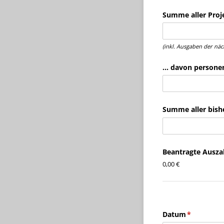
Summe aller Proj
(inkl. Ausgaben der nä
... davon perso
Summe aller bish
Beantragte Ausza
0,00 €
Datum
(erforderli
*