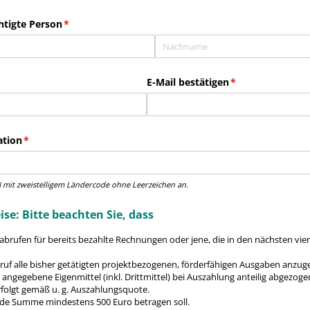
htigte Person
(erforderlich)
*
forderlich)
E-Mail bestätigen
(erforderlich)
*
ation
(erforderlich)
*
N mit zweistelligem Ländercode ohne Leerzeichen an.
se: Bitte beachten Sie, dass
 abrufen für bereits bezahlte Rechnungen oder jene, die in den nächsten vier
ruf alle bisher getätigten projektbezogenen, förderfähigen Ausgaben anzug
angegebene Eigenmittel (inkl. Drittmittel) bei Auszahlung anteilig abgezogen
folgt gemäß u. g. Auszahlungsquote.
de Summe mindestens 500 Euro betragen soll.