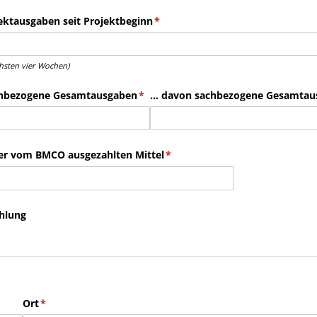
ektausgaben seit Projektbeginn
(erforderlich)
*
chsten vier Wochen)
nenbezogene Gesamtausgaben
(erforderlich)
*
... davon sachbezogene Gesamta
er vom BMCO ausgezahlten Mittel
(erforderlich)
*
hlung
ch)
Ort
(erforderlich)
*