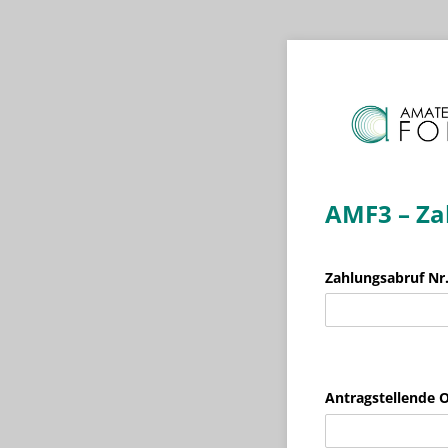
AMF3 – Za
Zahlungsabruf Nr
Antragstellende O