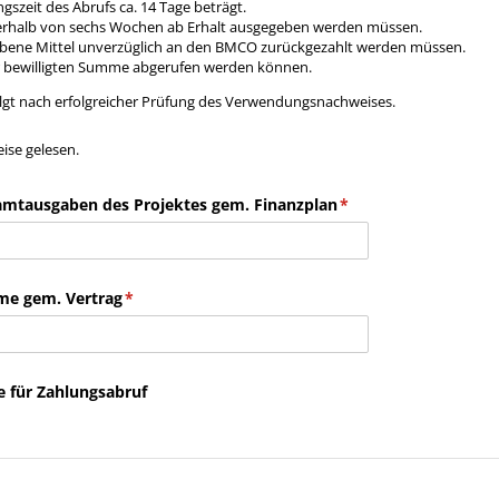
gszeit des Abrufs ca. 14 Tage beträgt.
nerhalb von sechs Wochen ab Erhalt ausgegeben werden müssen.
bene Mittel unverzüglich an den BMCO zurückgezahlt werden müssen.
r bewilligten Summe abgerufen werden können.
olgt nach erfolgreicher Prüfung des Verwendungsnachweises.
eise gelesen.
ise gelesen.
amtausgaben des Projektes gem. Finanzplan
(erforderlich)
*
e gem. Vertrag
(erforderlich)
*
 für Zahlungsabruf