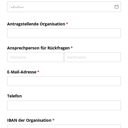
Antragstellende Organisation
(erforderlich)
*
Ansprechperson für Rückfragen
(erforderlich)
*
E-Mail-Adresse
(erforderlich)
*
Telefon
IBAN der Organisation
(erforderlich)
*