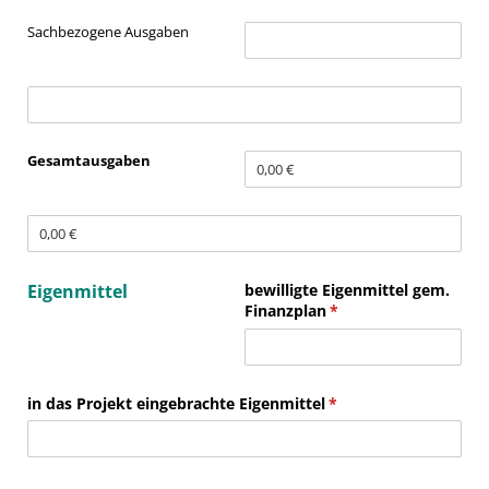
Sachbezogene Ausgaben
SA bewilligt
(erforderlich)
*
SA verausgabt
(erforderlich)
*
Gesamtausgaben
gesamt bewilligt
gesamt verausgabt
Eigenmittel
bewilligte Eigenmittel gem.
Finanzplan
(erforderlich)
*
in das Projekt eingebrachte Eigenmittel
(erforderlich)
*