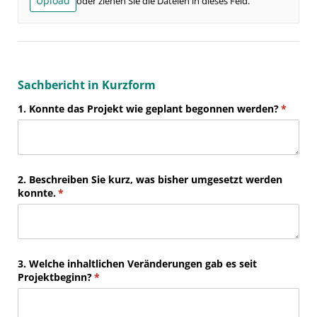
Upload
oder ziehen Sie die Dateien in dieses Feld.
Sachbericht in Kurzform
1. Konnte das Projekt wie geplant begonnen werden?
(erforde
*
2. Beschreiben Sie kurz, was bisher umgesetzt werden
konnte.
(erforderlich)
*
3. Welche inhaltlichen Veränderungen gab es seit
Projektbeginn?
(erforderlich)
*