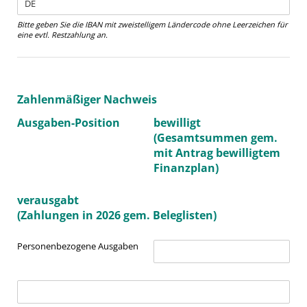
Bitte geben Sie die IBAN mit zweistelligem Ländercode ohne Leerzeichen für
eine evtl. Restzahlung an.
Zahlenmäßiger Nachweis
Ausgaben-Position
bewilligt
(Gesamtsummen gem.
mit Antrag bewilligtem
Finanzplan)
verausgabt
(Zahlungen in 2026 gem. Beleglisten)
Personenbezogene Ausgaben
PA bewilligt
(erforderlich)
*
PA verausgabt
(erforderlich)
*