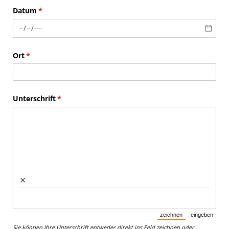
Datum
(erforderlich)
*
Ort
(erforderlich)
*
Unterschrift
(erforderlich)
*
×
zeichnen
eingeben
(Wechsel vom Eingabe
(Wechsel 
Sie können Ihre Unterschrift entweder direkt ins Feld zeichnen oder