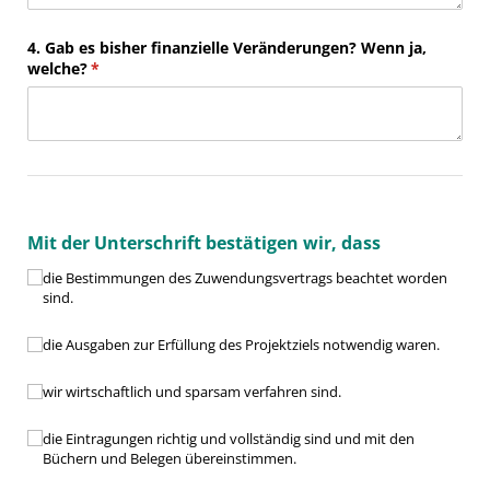
4. Gab es bisher finanzielle Veränderungen? Wenn ja,
welche?
(erforderlich)
*
Mit der Unterschrift bestätigen wir, dass
Bestimmungen des Zuwendungsvertrags
die Bestimmungen des Zuwendungsvertrags beachtet worden
sind.
Ausgaben zur Erfüllung notwendig waren
die Ausgaben zur Erfüllung des Projektziels notwendig waren.
wirtschaftlich und sparsam
wir wirtschaftlich und sparsam verfahren sind.
Richtigkeit und Vollständigkeit
die Eintragungen richtig und vollständig sind und mit den
Büchern und Belegen übereinstimmen.