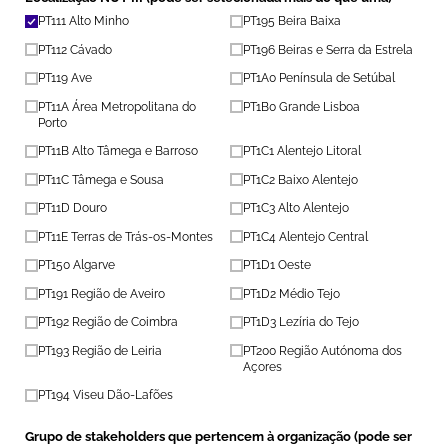
PT111 Alto Minho
PT195 Beira Baixa
PT112 Cávado
PT196 Beiras e Serra da Estrela
PT119 Ave
PT1A0 Península de Setúbal
PT11A Área Metropolitana do
PT1B0 Grande Lisboa
Porto
PT11B Alto Tâmega e Barroso
PT1C1 Alentejo Litoral
PT11C Tâmega e Sousa
PT1C2 Baixo Alentejo
PT11D Douro
PT1C3 Alto Alentejo
PT11E Terras de Trás-os-Montes
PT1C4 Alentejo Central
PT150 Algarve
PT1D1 Oeste
PT191 Região de Aveiro
PT1D2 Médio Tejo
PT192 Região de Coimbra
PT1D3 Lezíria do Tejo
PT193 Região de Leiria
PT200 Região Autónoma dos
Açores
PT194 Viseu Dão-Lafões
Grupo de stakeholders que pertencem à organização (pode ser