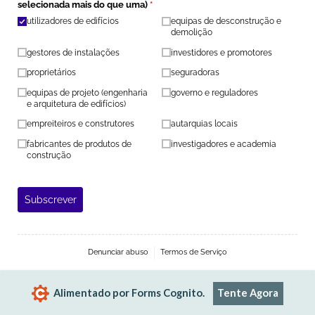
selecionada mais do que uma)
(obrigatório)
*
utilizadores de edifícios
equipas de desconstrução e
demolição
gestores de instalações
investidores e promotores
proprietários
seguradoras
equipas de projeto (engenharia
governo e reguladores
e arquitetura de edifícios)
empreiteiros e construtores
autarquias locais
fabricantes de produtos de
investigadores e academia
construção
Subscrever
Denunciar abuso
Termos de Serviço
Alimentado por Forms Cognito.
Tente Agora