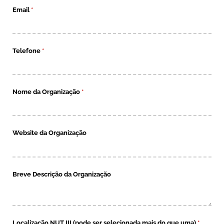
Email
(obrigatório)
*
Telefone
(obrigatório)
*
Nome da Organização
(obrigatório)
*
Website da Organização
Breve Descrição da Organização
Localização NUT III (pode ser selecionada mais do que uma)
(obrigató
*