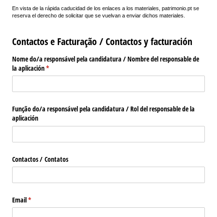
En vista de la rápida caducidad de los enlaces a los materiales, patrimonio.pt se
reserva el derecho de solicitar que se vuelvan a enviar dichos materiales.
Contactos e Facturação / Contactos y facturación
Nome do/​a responsável pela candidatura /​ Nombre del responsable de
la aplicación
(obrigatório)
*
Função do/​a responsável pela candidatura /​ Rol del responsable de la
aplicación
Contactos /​ Contatos
Email
(obrigatório)
*