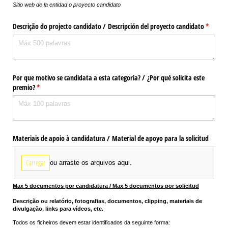
Sitio web de la entidad o proyecto candidato
Descrição do projecto candidato /​ Descripción del proyecto candidato
(obrigat
*
Por que motivo se candidata a esta categoria? /​ ¿Por qué solicita este
premio?
(obrigatório)
*
Materiais de apoio à candidatura /​ Material de apoyo para la solicitud
Carregar
ou arraste os arquivos aqui.
Max 5 documentos por candidatura / Max 5 documentos por solicitud
Descrição ou relatório, fotografias, documentos, clipping, materiais de
divulgação, links para vídeos, etc.
Todos os ficheiros devem estar identificados da seguinte forma: