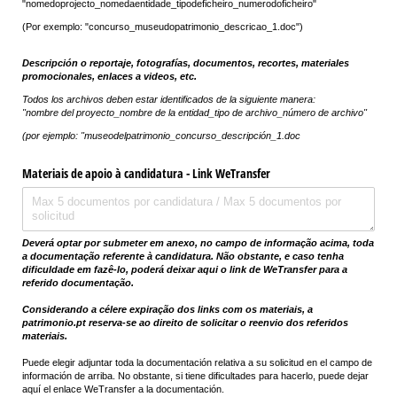
"nomedoprojecto_nomedaentidade_tipodeficheiro_numerodoficheiro"
(Por exemplo: "concurso_museudopatrimonio_descricao_1.doc")
Descripción o reportaje, fotografías, documentos, recortes, materiales
promocionales, enlaces a videos, etc.
Todos los archivos deben estar identificados de la siguiente manera:
"nombre del proyecto_nombre de la entidad_tipo de archivo_número de archivo"
(por ejemplo: "museodelpatrimonio_concurso_descripción_1.doc
Materiais de apoio à candidatura - Link WeTransfer
Deverá optar por submeter em anexo, no campo de informação acima, toda
a documentação referente à candidatura. Não obstante, e caso tenha
dificuldade em fazê-lo, poderá deixar aqui o link de WeTransfer para a
referido documentação.
Considerando a célere expiração dos links com os materiais, a
patrimonio.pt reserva-se ao direito de solicitar o reenvio dos referidos
materiais.
Puede elegir adjuntar toda la documentación relativa a su solicitud en el campo de
información de arriba. No obstante, si tiene dificultades para hacerlo, puede dejar
aquí el enlace WeTransfer a la documentación.