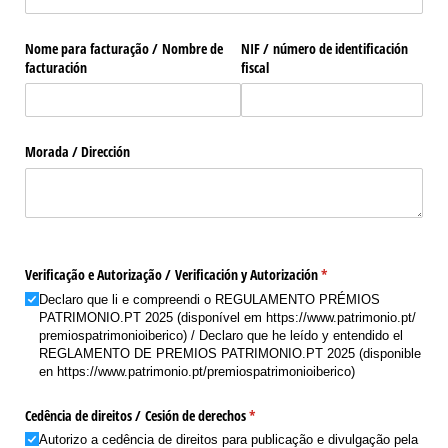
Nome para facturação /​ Nombre de
NIF /​ número de identificación
facturación
fiscal
Morada /​ Dirección
Verificação e Autorização /​ Verificación y Autorización
(obrigatório)
*
Declaro que li e compreendi o REGULAMENTO PRÉMIOS
PATRIMONIO.PT 2025 (disponível em https:/​/​www.patrimonio.pt/​
premiospatrimonioiberico) /​ Declaro que he leído y entendido el
REGLAMENTO DE PREMIOS PATRIMONIO.PT 2025 (disponible
en https:/​/​www.patrimonio.pt/​premiospatrimonioiberico)
Cedência de direitos /​ Cesión de derechos
(obrigatório)
*
Autorizo a cedência de direitos para publicação e divulgação pela