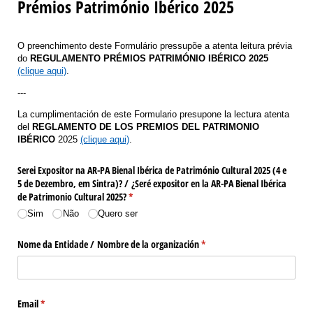
Prémios Património Ibérico 2025
O preenchimento deste Formulário pressupõe a atenta leitura prévia
do
REGULAMENTO PRÉMIOS PATRIMÓNIO IBÉRICO 2025
(clique aqui)
.
---
La cumplimentación de este Formulario presupone la lectura atenta
del
REGLAMENTO DE LOS PREMIOS DEL PATRIMONIO
IBÉRICO
2025
(clique aqui)
.
Serei Expositor na AR-PA Bienal Ibérica de Património Cultural 2025 (4 e
5 de Dezembro, em Sintra)? /​ ¿Seré expositor en la AR-PA Bienal Ibérica
de Patrimonio Cultural 2025?
(obrigatório)
*
Sim
Não
Quero ser
Nome da Entidade /​ Nombre de la organización
(obrigatório)
*
Email
(obrigatório)
*