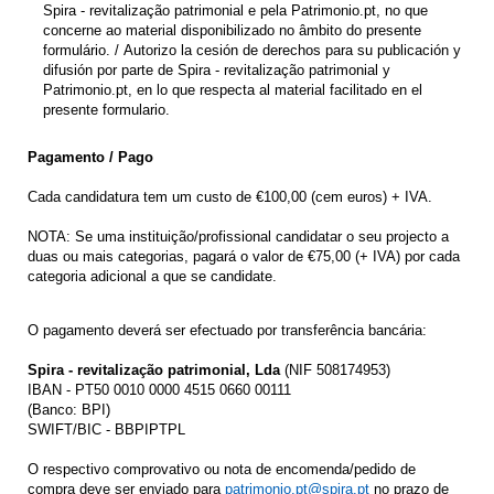
Spira - revitalização patrimonial e pela Patrimonio.pt, no que
concerne ao material disponibilizado no âmbito do presente
formulário. /​ Autorizo la cesión de derechos para su publicación y
difusión por parte de Spira - revitalização patrimonial y
Patrimonio.pt, en lo que respecta al material facilitado en el
presente formulario.
Pagamento / Pago
Cada candidatura tem um custo de €100,00 (cem euros) + IVA.
NOTA: Se uma instituição/profissional candidatar o seu projecto a
duas ou mais categorias, pagará o valor de €75,00 (+ IVA) por cada
categoria adicional a que se candidate.
O pagamento deverá ser efectuado por transferência bancária:
Spira - revitalização patrimonial, Lda
(NIF 508174953)
IBAN - PT50 0010 0000 4515 0660 00111
(Banco: BPI)
SWIFT/BIC - BBPIPTPL
O respectivo comprovativo ou nota de encomenda/pedido de
compra deve ser enviado para
patrimonio.pt@spira.pt
no prazo de