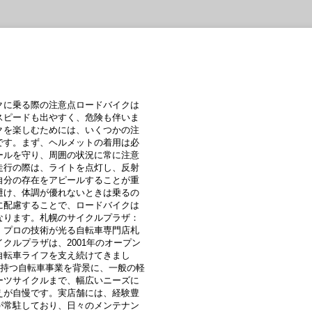
クに乗る際の注意点ロードバイクは
スピードも出やすく、危険も伴いま
クを楽しむためには、いくつかの注
です。まず、ヘルメットの着用は必
ールを守り、周囲の状況に常に注意
走行の際は、ライトを点灯し、反射
自分の存在をアピールすることが重
避け、体調が優れないときは乗るの
に配慮することで、ロードバイクは
なります。札幌のサイクルプラザ：
、プロの技術が光る自転車専門店札
クルプラザは、2001年のオープン
自転車ライフを支え続けてきまし
を持つ自転車事業を背景に、一般の軽
ーツサイクルまで、幅広いニーズに
えが自慢です。実店舗には、経験豊
が常駐しており、日々のメンテナン