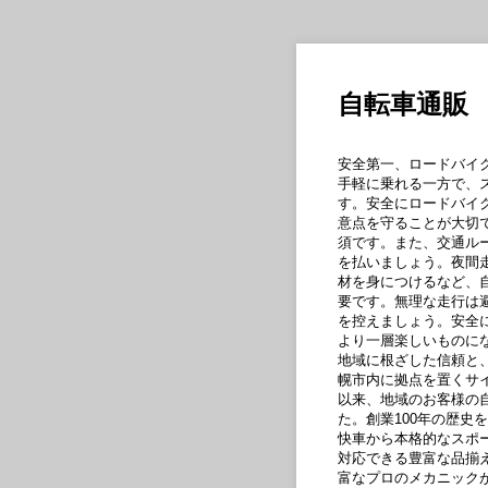
自転車通販
安全第一、ロードバイ
手軽に乗れる一方で、
す。安全にロードバイ
意点を守ることが大切
須です。また、交通ル
を払いましょう。夜間
材を身につけるなど、
要です。無理な走行は
を控えましょう。安全
より一層楽しいものに
地域に根ざした信頼と
幌市内に拠点を置くサイ
以来、地域のお客様の
た。創業100年の歴史
快車から本格的なスポ
対応できる豊富な品揃
富なプロのメカニック