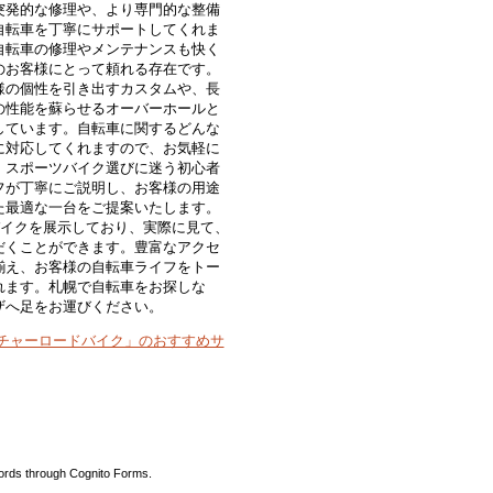
突発的な修理や、より専門的な整備
自転車を丁寧にサポートしてくれま
自転車の修理やメンテナンスも快く
のお客様にとって頼れる存在です。
様の個性を引き出すカスタムや、長
の性能を蘇らせるオーバーホールと
しています。自転車に関するどんな
に対応してくれますので、お気軽に
、スポーツバイク選びに迷う初心者
フが丁寧にご説明し、お客様の用途
た最適な一台をご提案いたします。
バイクを展示しており、実際に見て、
だくことができます。豊富なアクセ
揃え、お客様の自転車ライフをトー
れます。札幌で自転車をお探しな
ザへ足をお運びください。
ンチャーロードバイク」のおすすめサ
ords through Cognito Forms.