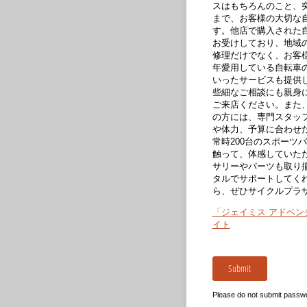
スはもちろんのこと、
まで、お客様の大切な
す。他店で購入された
お受けしており、地域
修理だけでなく、お客
年愛用している自転車
いったサービスも提供
些細なご相談にも親身
ご来店ください。また
の方には、専門スタッ
や体力、予算に合わせ
常時200台のスポーツ
触って、体感していた
サリーやパーツも取り
タルでサポートしてく
ら、ぜひサイクルプラ
「ジェイミス アドベ
イト
Submit
Please do not submit passw