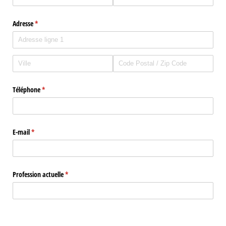
Adresse
(requis)
*
Téléphone
(requis)
*
E-mail
(requis)
*
Profession actuelle
(requis)
*