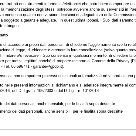
ere trattati con strumenti informatici/elettronici che potrebbero comportare un
 la memorizzazione degli stessi potrebbe avvenire anche su server siti in Paes
tivo consenso qualora non vi siano decisioni di adeguatezza della Commissione
ia soggetto a garanzie adeguate. In quest’ultima ipotesi, i Suoi dati saranno t
e stringenti.
ssato
tto di accedere ai propri dati personali, di chiederne l’aggiornamento e/o la rett
olazione di legge, di chiedere e ottenere la loro cancellazione (salvo quanto pre
 limitare e/o revocare il Suo consenso in qualsiasi momento, di chiedere la port
nto per motivi legittimi nonché di proporre reclamo al Garante della Privacy (P
- Tel. 06 696771 - garante@gpdp.it).
personali non comporterà processi decisionali automatizzati né vi sarà alcuna p
 nelle presenti informazioni si richiamano e si aderisce integralmente ai conte
016, del D. Lgs. n. 196/2003 e del D. Lgs. n. 101/2018.
to dei dati personali, anche sensibili, per le finalità sopra descritte
amento dei dati personali, anche sensibili, per le finalità sopra descritte