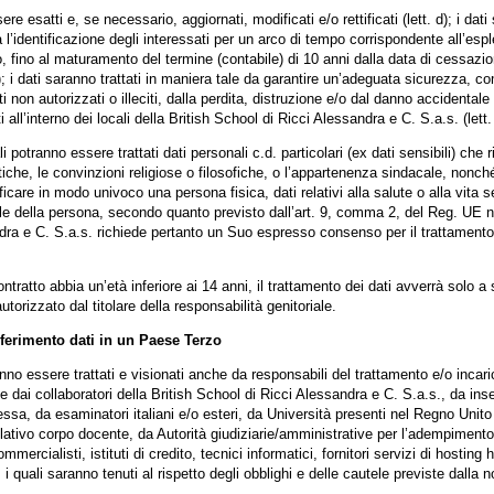
re esatti e, se necessario, aggiornati, modificati e/o rettificati (lett. d); i dat
’identificazione degli interessati per un arco di tempo corrispondente all’espl
o, fino al maturamento del termine (contabile) di 10 anni dalla data di cessazi
e); i dati saranno trattati in maniera tale da garantire un’adeguata sicurezza, c
i non autorizzati o illeciti, dalla perdita, distruzione e/o dal danno accidental
ll’interno dei locali della British School di Ricci Alessandra e C. S.a.s. (lett. 
 potranno essere trattati dati personali c.d. particolari (ex dati sensibili) che ri
itiche, le convinzioni religiose o filosofiche, o l’appartenenza sindacale, nonché
ificare in modo univoco una persona fisica, dati relativi alla salute o alla vita 
le della persona, secondo quanto previsto dall’art. 9, comma 2, del Reg. UE n
ra e C. S.a.s. richiede pertanto un Suo espresso consenso per il trattamento d
ntratto abbia un’età inferiore ai 14 anni, il trattamento dei dati avverrà solo a
orizzato dal titolare della responsabilità genitoriale.
sferimento dati in un Paese Terzo
tranno essere trattati e visionati anche da responsabili del trattamento e/o inca
e dai collaboratori della British School di Ricci Alessandra e C. S.a.s., da ins
ssa, da esaminatori italiani e/o esteri, da Università presenti nel Regno Unit
relativo corpo docente, da Autorità giudiziarie/amministrative per l’adempimento 
mmercialisti, istituti di credito, tecnici informatici, fornitori servizi di hosting
 i quali saranno tenuti al rispetto degli obblighi e delle cautele previste dalla 