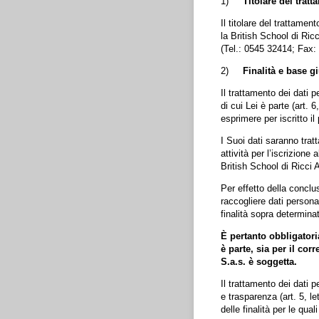
1)
Titolare del trat
Il titolare del trattame
la British School di Ri
(Tel.: 0545 32414; Fax:
2)
Finalità e base g
Il trattamento dei dati 
di cui Lei è parte (art.
esprimere per iscritto il
I Suoi dati saranno tratt
attività per l’iscrizion
British School di Ricci 
Per effetto della conclu
raccogliere dati persona
finalità sopra determinat
È pertanto obbligatori
è parte, sia per il co
S.a.s. è soggetta.
Il trattamento dei dati p
e trasparenza (art. 5, l
delle finalità per le quali