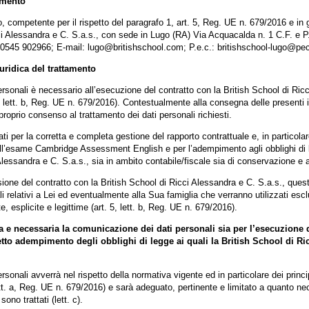
tamento
nto, competente per il rispetto del paragrafo 1, art. 5, Reg. UE n. 679/2016 e in
cci Alessandra e C. S.a.s., con sede in Lugo (RA) Via Acquacalda n. 1 C.F. e
 0545 902966; E-mail: lugo@britishschool.com; P.e.c.: britishschool-lugo@pec.
iuridica del trattamento
personali è necessario all’esecuzione del contratto con la British School di Ric
 6, lett. b, Reg. UE n. 679/2016). Contestualmente alla consegna delle presenti
 proprio consenso al trattamento dei dati personali richiesti.
ati per la corretta e completa gestione del rapporto contrattuale e, in particolar
e all’esame Cambridge Assessment English e per l’adempimento agli obblighi di
Alessandra e C. S.a.s., sia in ambito contabile/fiscale sia di conservazione e a
sione del contratto con la British School di Ricci Alessandra e C. S.a.s., quest
li relativi a Lei ed eventualmente alla Sua famiglia che verranno utilizzati esc
e, esplicite e legittime (art. 5, lett. b, Reg. UE n. 679/2016).
a e necessaria la comunicazione dei dati personali sia per l’esecuzione d
rretto adempimento degli obblighi di legge ai quali la British School di Ri
ersonali avverrà nel rispetto della normativa vigente ed in particolare dei princip
ett. a, Reg. UE n. 679/2016) e sarà adeguato, pertinente e limitato a quanto nec
 sono trattati (lett. c).