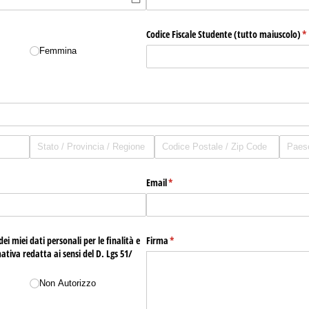
Codice Fiscale Studente (tutto maiuscolo)
(r
*
Femmina
hiesto)
Email
(richiesto)
*
ei miei dati personali per le finalità e
Firma
(richiesto)
*
ativa redatta ai sensi del D. Lgs 51/​
Non Autorizzo