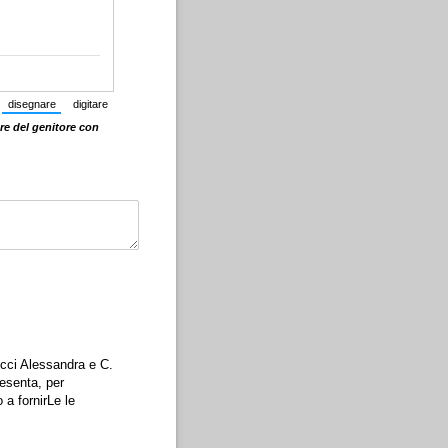
disegnare
digitare
(Passa dalla modalità testo alla modalità disegno.)
(Passa dalla modalità disegno alla modalità testo.)
e del genitore con
icci Alessandra e C.
resenta, per
 a fornirLe le