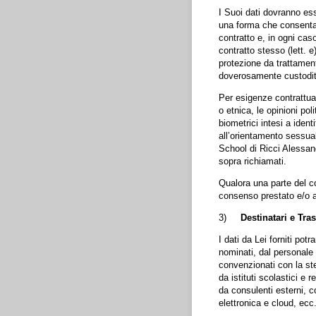
I Suoi dati dovranno esse
una forma che consenta l
contratto e, in ogni cas
contratto stesso (lett. 
protezione da trattament
doverosamente custoditi a
Per esigenze contrattuali
o etnica, le opinioni pol
biometrici intesi a ident
all’orientamento sessua
School di Ricci Alessand
sopra richiamati.
Qualora una parte del co
consenso prestato e/o aut
3)
Destinatari e Tra
I dati da Lei forniti po
nominati, dal personale 
convenzionati con la ste
da istituti scolastici e 
da consulenti esterni, co
elettronica e cloud, ecc.