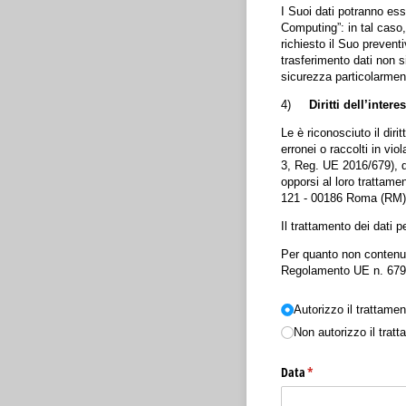
I Suoi dati potranno ess
Computing”: in tal caso,
richiesto il Suo preven
trasferimento dati non s
sicurezza particolarment
4)
Diritti dell’intere
Le è riconosciuto il diri
erronei o raccolti in vi
3, Reg. UE 2016/679), di
opporsi al loro trattame
121 - 00186 Roma (RM) 
Il trattamento dei dati 
Per quanto non contenuto
Regolamento UE n. 679/2
Choice
(richiesto)
*
Autorizzo il trattamen
Non autorizzo il tratt
Data
(richiesto)
*