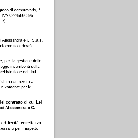
 grado di comprovarlo, è
 P. IVA 02245860396
it).
ci Alessandra e C. S.a.s.
 informazioni dovrà
e, per: la gestione delle
 legge incombenti sulla
rchiviazione dei dati.
’ultima si troverà a
lusivamente per le
el contratto di cui Lei
cci Alessandra e C.
i di liceità, correttezza
essario per il rispetto