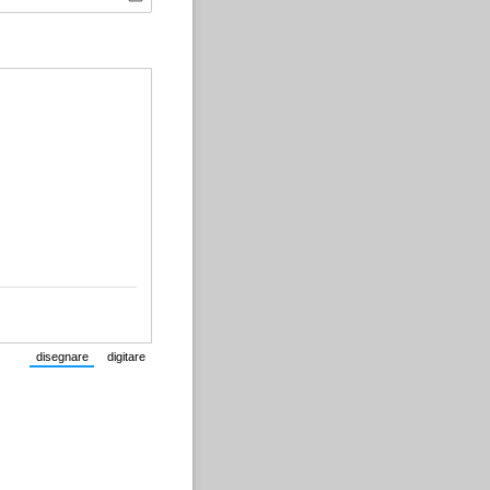
disegnare
digitare
(Passa dalla modalità testo alla modalità disegno.)
(Passa dalla modalità disegno alla modalità testo.)