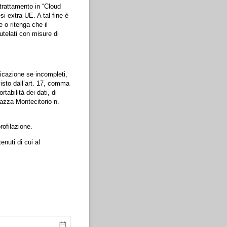
 trattamento in “Cloud
i extra UE. A tal fine è
 o ritenga che il
utelati con misure di
ificazione se incompleti,
visto dall’art. 17, comma
abilità dei dati, di
iazza Montecitorio n.
rofilazione.
nuti di cui al