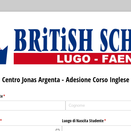
Centro Jonas Argenta - Adesione Corso Inglese
te
(richiesto)
*
(richiesto)
*
Luogo di Nascita Studente
(richiesto)
*