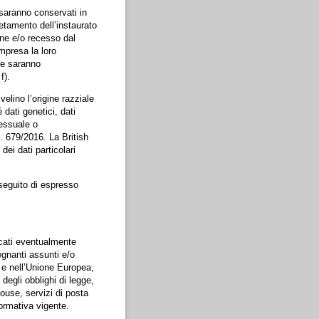
i saranno conservati in
etamento dell’instaurato
one e/o recesso dal
ompresa la loro
e e saranno
f).
velino l’origine razziale
 dati genetici, dati
sessuale o
. 679/2016. La British
ei dati particolari
 seguito di espresso
ricati eventualmente
egnanti assunti e/o
o e nell’Unione Europea,
degli obblighi di legge,
 house, servizi di posta
normativa vigente.