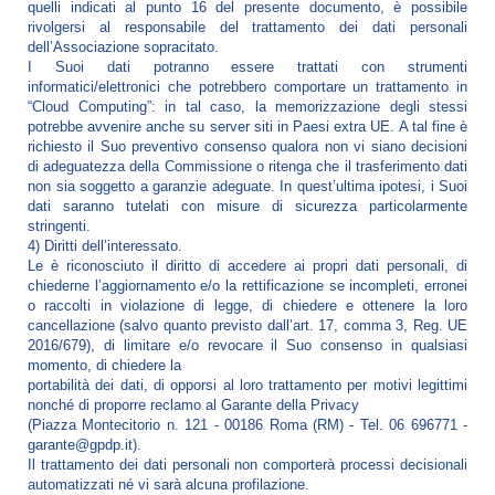
quelli indicati al punto 16 del presente documento, è possibile
rivolgersi al responsabile del trattamento dei dati personali
dell’Associazione sopracitato.
I Suoi dati potranno essere trattati con strumenti
informatici/elettronici che potrebbero comportare un trattamento in
“Cloud Computing”: in tal caso, la memorizzazione degli stessi
potrebbe avvenire anche su server siti in Paesi extra UE. A tal fine è
richiesto il Suo preventivo consenso qualora non vi siano decisioni
di adeguatezza della Commissione o ritenga che il trasferimento dati
non sia soggetto a garanzie adeguate. In quest’ultima ipotesi, i Suoi
dati saranno tutelati con misure di sicurezza particolarmente
stringenti.
4) Diritti dell’interessato.
Le è riconosciuto il diritto di accedere ai propri dati personali, di
chiederne l’aggiornamento e/o la rettificazione se incompleti, erronei
o raccolti in violazione di legge, di chiedere e ottenere la loro
cancellazione (salvo quanto previsto dall’art. 17, comma 3, Reg. UE
2016/679), di limitare e/o revocare il Suo consenso in qualsiasi
momento, di chiedere la
portabilità dei dati, di opporsi al loro trattamento per motivi legittimi
nonché di proporre reclamo al Garante della Privacy
(Piazza Montecitorio n. 121 - 00186 Roma (RM) - Tel. 06 696771 -
garante@gpdp.it).
Il trattamento dei dati personali non comporterà processi decisionali
automatizzati né vi sarà alcuna profilazione.