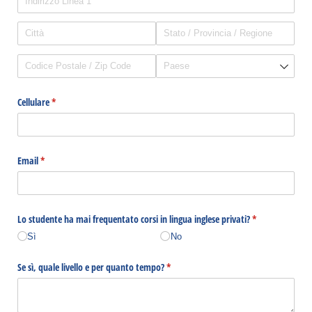
Cellulare
(richiesto)
*
Email
(richiesto)
*
Lo studente ha mai frequentato corsi in lingua inglese privati?
(richiesto)
*
Sì
No
Se sì, quale livello e per quanto tempo?
(richiesto)
*