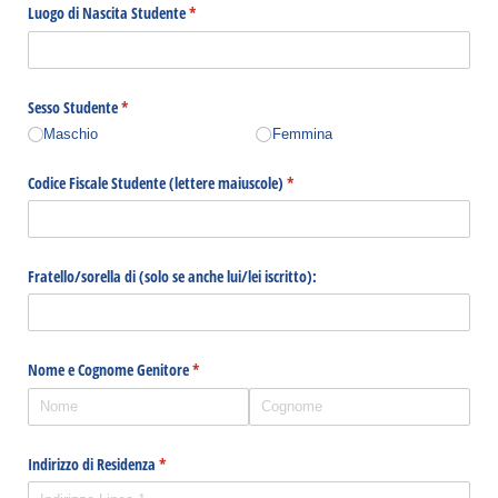
Luogo di Nascita Studente
(richiesto)
*
Sesso Studente
(richiesto)
*
Maschio
Femmina
Codice Fiscale Studente (lettere maiuscole)
(richiesto)
*
Fratello/​sorella di (solo se anche lui/​lei iscritto):
Nome e Cognome Genitore
(richiesto)
*
Indirizzo di Residenza
(richiesto)
*