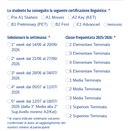
Lo studente ha conseguito la seguente certificazione linguistica:
(richiesto)
*
Pre A1 Starters
A1 Movers
A2 Key (KET)
B1 Preliminary (PET)
B2 First
C1 Advanced
nessuno
Selezionare la settimana:
(richiesto)
*
Classe frequentata 2025/​2026:
(richiesto)
*
1° week dal 14/​06 al 20/​06/​
2 Elementare Terminata
2026
3 Elementare Terminata
2° week dal 21/​06 al 27/​06/​
4 Elementare Terminata
2026
5 Elementare Terminata
3° week dal 28/​06 al 04/​07/​
2026
1 Media Terminata
4° week dal 05/​07 al 11/​07/​
2 Media Terminata
2026
3 Media Terminata
5° week dal 12/​07 al 18/​07/​
2026 (dalla 3° Media alla 2°
1 Superiore Terminata
Sup-livello minimo A2/​Ket)
2 Superiore Terminata
* le sopra indicate settimane saranno
confermate in base al raggiungimento del
numero minimo di partecipanti