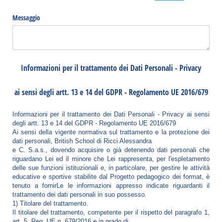
(Passa dalla modalità 
(Passa dal
Messaggio
Informazioni per il trattamento dei Dati Personali - Privacy
ai sensi degli artt. 13 e 14 del GDPR - Regolamento UE 2016/679
Informazioni per il trattamento dei Dati Personali - Privacy ai sensi
degli artt. 13 e 14 del GDPR - Regolamento UE 2016/679
Ai sensi della vigente normativa sul trattamento e la protezione dei
dati personali, British School di Ricci Alessandra
e C. S.a.s., dovendo acquisire o già detenendo dati personali che
riguardano Lei ed il minore che Lei rappresenta, per l'espletamento
delle sue funzioni istituzionali e, in particolare, per gestire le attività
educative e sportive stabilite dal Progetto pedagogico dei format, è
tenuto a fornirLe le informazioni appresso indicate riguardanti il
trattamento dei dati personali in suo possesso.
1) Titolare del trattamento.
Il titolare del trattamento, competente per il rispetto del paragrafo 1,
art. 5, Reg. UE n. 679/2016 e in grado di