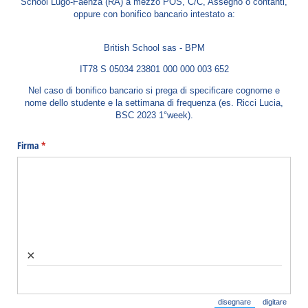
School Lugo-Faenza (RA) a mezzo POS, C/C, Assegno o contanti,
oppure con bonifico bancario intestato a:
British School sas - BPM
IT78 S 05034 23801 000 000 003 652
Nel caso di bonifico bancario si prega di specificare cognome e
nome dello studente e la settimana di frequenza (es. Ricci Lucia,
BSC 2023 1°week).
Firma
(richiesto)
*
×
disegnare
digitare