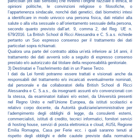
particolari (ex dati sensibili) che rivelino l’origine razziale o etnica, le
opinioni politiche, le convinzioni religiose o filosofiche, o
l’appartenenza sindacale, nonché dati genetici, dati biometrici intesi
a identificare in modo univoco una persona fisica, dati relativi alla
salute o alla vita sessuale o all’orientamento sessuale della persona,
secondo quanto previsto dall’art. 9, comma 2, del Reg. UE n.
679/2016. La British School di Ricci Alessandra e C. S.a.s. richiede
pertanto un Suo espresso consenso per il trattamento dei dati
particolari sopra richiamati.
Qualora una parte del contratto abbia un’età inferiore ai 14 anni, il
trattamento dei dati avverrà solo a seguito di espresso consenso
prestato e/o autorizzato dal titolare della responsabilità genitoriale.
3) Destinatari e Trasferimento dati in un Paese Terzo.
I dati da Lei forniti potranno essere trattati e visionati anche da
responsabili del trattamento e/o incaricati eventualmente nominati,
dal personale e dai collaboratori della British School di Ricci
Alessandra e C. S.a.s., da insegnanti assunti e/o convenzionati con
la stessa, da esaminatori italiani e/o esteri, da Università presenti
nel Regno Unito e nell’Unione Europea, da istituti scolastici e
relativo corpo docente, da Autorità giudiziarie/amministrative per
l’adempimento degli obblighi di legge, da consulenti esterni,
commercialisti, istituti di credito, tecnici informatici, fornitori servizi
di hosting house, servizi di posta elettronica e cloud, AUSL Regione
Emilia Romagna, Casa per Ferie ecc. i quali saranno tenuti al
rispetto degli obblighi e delle cautele previste dalla normativa