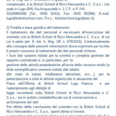
comprovarlo, è la British School di Ricci Alessandra e C. S.a.s., con
sede in Lugo (RA) Via Acquacalda n. 1 C.F. e P. IVA
02245860396 (Tel.: 0545 32414; Fax: 0545 902966; E-mail:
lugo@britishschool.com; P.e.c.: britishschool-lugo@pec.it).
2) Finalità e base giuridica del trattamento.
Il trattamento dei dati personali è necessario all’esecuzione del
contratto con la British School di Ricci Alessandra e C. S.a.s. di cui
Lei è parte (art. 6, lett. b, Reg. UE n. 679/2016). Contestualmente
alla consegna delle presenti informazioni dovrà esprimere per iscritto
il proprio consenso al trattamento dei dati personali richiesti.
I Suoi dati saranno trattati per la corretta e completa gestione del
rapporto contrattuale e, in particolare, per: la
gestione delle attività propedeutiche all'avvio della vacanza studio (a
titolo esemplificativo verranno trattati dati relativi
allo stato di salute, intolleranze alimentari, ecc…), per la
partecipazione a tutte le attività organizzate in attuazione del
Piano dell’Offerta di British School Lugo Faenza e per
l’adempimento agli obblighi di
legge incombenti sulla British School di Ricci Alessandra e C.
S.a.s., sia in ambito contabile/fiscale sia di conservazione e
archiviazione dei dati.
Per effetto della conclusione del contratto con la British School di
Ricci Alessandra e C. S.a.s., quest’ultima si troverà