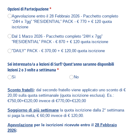
Opzioni di Partecipazione
(richiesto)
*
Agevolazione entro il 28 Febbraio 2026 - Pacchetto completo
“24H x 7gg” “RESIDENTIAL” PACK - € 770 + € 120 quota
iscrizione
Dal 1 Marzo 2026 - Pacchetto completo “24H x 7gg”
“RESIDENTIAL” PACK - € 870 + € 120 quota iscrizione
"DAILY" PACK - € 370,00 + € 120,00 quota iscrizione
Sei interessato/​a a lezioni di Surf? Quest'anno saranno disponibili
lezioni 2 o 3 volte a settimana
(richiesto)
*
Sì
No
Sconto fratelli
:
dal secondo fratello viene applicato uno sconto di €
20,00 sulla quota settimanale (quota iscrizione esclusa). Es.:
€750,00+€120,00 invece di €770,00+€120,00
Soggiorno di più settimane
la quota iscrizione dalla 2° settimana
si paga la metà, € 60,00 invece di € 120,00.
Agevolazione
per le iscrizioni ricevute entro il
28 Febbraio
2026
: