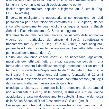
a raccogliere dati personali relativi a Lei ed eventualmente alla Sua
famiglia che verranno utilizzati esclusivamente per le
finalità sopra determinate, esplicite e legittime (art. 5, lett. b, Reg.
UE n. 679/2016).
È pertanto obbligatoria e necessaria la comunicazione dei dati
personali sia per l’esecuzione del contratto di cui Lei è parte, sia per
il corretto adempimento degli obblighi di legge ai quali la British
School di Ricci Alessandra e C. S.a.s. è soggetta.
Iltrattamento dei dati personali avverrà nel rispetto della normativa
vigente ed in particolare dei principi di liceità, correttezza e
trasparenza (art. 5, lett. a, Reg. UE n. 679/2016) e sarà adeguato,
pertinente e limitato a quanto necessario per il rispetto delle finalità
per le quali sono trattati (lett. c).
I Suoi dati dovranno essere esatti e, se necessario, aggiornati,
modificati e/o rettificati (lett. d); i dati saranno conservati in una
forma che consenta l’identificazione degli interessati per un arco di
tempo corrispondente all’espletamento dell’instaurato contratto e, in
ogni caso, fino al maturamento del termine (contabile) di 10 anni
dalla data di cessazione e/o recesso dal contratto stesso (lett. e); i
dati saranno trattati in maniera tale da garantire
un’adeguata sicurezza, compresa la loro protezione da trattamenti
non autorizzati o illeciti, dalla perdita, distruzione e/o dal danno
accidentale e saranno doverosamente custoditi all’interno dei locali
della British School di Ricci Alessandra e C. S.a.s. (lett. f).
Per esigenze contrattuali potranno essere trattati dati personali c.d.