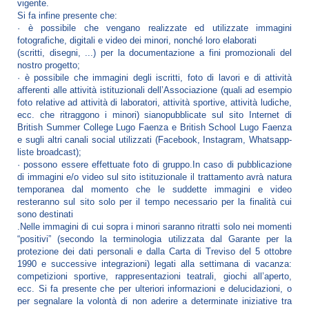
vigente.
Si fa infine presente che:
· è possibile che vengano realizzate ed utilizzate immagini
fotografiche, digitali e video dei minori, nonché loro elaborati
(scritti, disegni, ...) per la documentazione a fini promozionali del
nostro progetto;
· è possibile che immagini degli iscritti, foto di lavori e di attività
afferenti alle attività istituzionali dell’Associazione (quali ad esempio
foto relative ad attività di laboratori, attività sportive, attività ludiche,
ecc. che ritraggono i minori) sianopubblicate sul sito Internet di
British Summer College Lugo Faenza e British School Lugo Faenza
e sugli altri canali social utilizzati (Facebook, Instagram, Whatsapp-
liste broadcast);
· possono essere effettuate foto di gruppo.In caso di pubblicazione
di immagini e/o video sul sito istituzionale il trattamento avrà natura
temporanea dal momento che le suddette immagini e video
resteranno sul sito solo per il tempo necessario per la finalità cui
sono destinati
.Nelle immagini di cui sopra i minori saranno ritratti solo nei momenti
“positivi” (secondo la terminologia utilizzata dal Garante per la
protezione dei dati personali e dalla Carta di Treviso del 5 ottobre
1990 e successive integrazioni) legati alla settimana di vacanza:
competizioni sportive, rappresentazioni teatrali, giochi all’aperto,
ecc. Si fa presente che per ulteriori informazioni e delucidazioni, o
per segnalare la volontà di non aderire a determinate iniziative tra