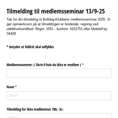
Tilmelding til medlemsseminar 13/9-25
Tak for din tilmelding til Bulldog-Klubbens medlemsseminar 2025. Vi
gør opmærksom på at tilmeldingen er bindende, regning ved
udeblivelse/afbud. Regnr. 1551 - kontonr. 4152751 eller MobilePay:
34428
* betyder at feldtet skal udfyldes
Medlemsnummer: ( Skriv 0 hvis du ikke er medlem )
(påkrævet)
*
Navn
(påkrævet)
*
Tilmelding for ikke medlemmer 700,- kr.