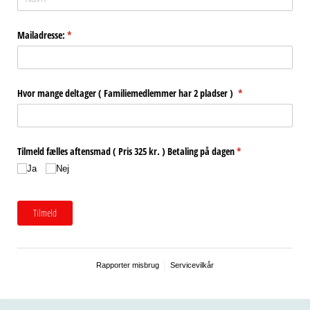
Mailadresse:
(påkrævet)
*
Hvor mange deltager ( Familiemedlemmer har 2 pladser )
(påkrævet)
*
Tilmeld fælles aftensmad ( Pris 325 kr. ) Betaling på dagen
(påkrævet)
*
Ja
Nej
Tilmeld
Rapporter misbrug
Servicevilkår