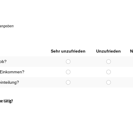
 angeben
Sehr unzufrieden
Unzufrieden
N
Job?
en Einkommen?
einteilung?
e tätig?