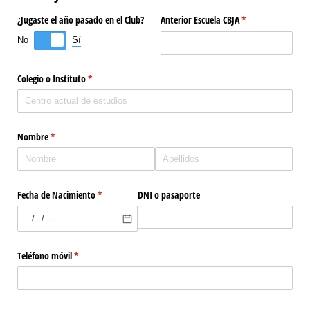
¿Jugaste el año pasado en el Club?
Anterior Escuela CBJA
(necesario)
*
Sí
No
Colegio o Instituto
(necesario)
*
Nombre
(necesario)
*
Fecha de Nacimiento
(necesario)
*
DNI o pasaporte
Teléfono móvil
(necesario)
*