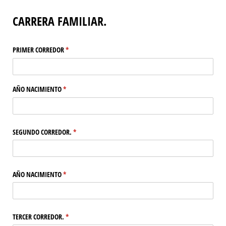
CARRERA FAMILIAR.
PRIMER CORREDOR
(necesario)
*
AÑO NACIMIENTO
(necesario)
*
SEGUNDO CORREDOR.
(necesario)
*
AÑO NACIMIENTO
(necesario)
*
TERCER CORREDOR.
(necesario)
*