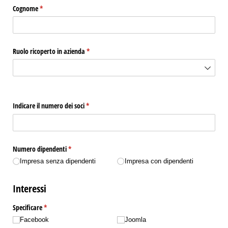
Cognome
(richiesto)
*
Ruolo ricoperto in azienda
(richiesto)
*
Indicare il numero dei soci
(richiesto)
*
Numero dipendenti
(richiesto)
*
Impresa senza dipendenti
Impresa con dipendenti
Interessi
Specificare
(richiesto)
*
Facebook
Joomla