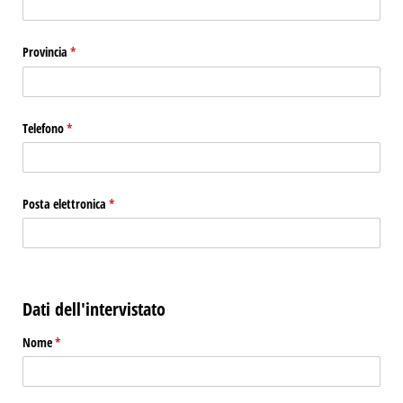
Provincia
(richiesto)
*
Telefono
(richiesto)
*
Posta elettronica
(richiesto)
*
Dati dell'intervistato
Nome
(richiesto)
*