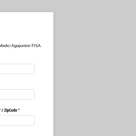
o Medici Agopuntori FISA.
 /​ ZipCode
(richiesto)
*