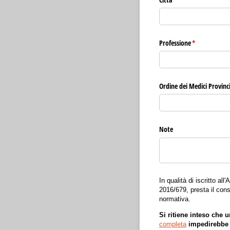
Professione
(richiesto)
*
Ordine dei Medici Provincia
Note
In qualità di iscritto al
2016/679, presta il cons
normativa.
Si ritiene inteso che u
completa
impedirebbe d