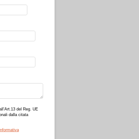
ichiesto)
all’Art.13 del Reg. UE
nali dalla citata
informativa