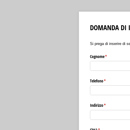
DOMANDA DI I
Si prega di inserire di 
Cognome
(richiesto)
*
Telefono
(richiesto)
*
Indirizzo
(richiesto)
*
Città
(richiesto)
*