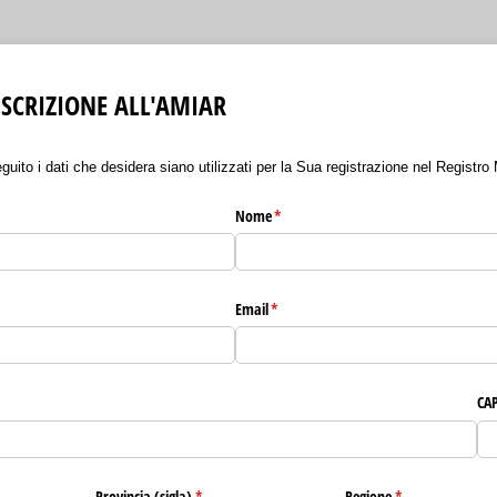
SCRIZIONE ALL'AMIAR
seguito i dati che desidera siano utilizzati per la Sua registrazione nel Registr
Nome
(richiesto)
*
Email
(richiesto)
*
CAP
Provincia (sigla)
(richiesto)
*
Regione
(richiesto)
*