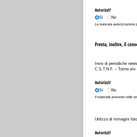
Autorizzi?
Sì
No
La mancata autorizzazione por
Presta, inoltre, il con
Invio di periodiche news
C.S.T.N.F. – Torino e/o
Autorizzi?
Sì
No
Il materiale presente nel
Utilizzo di immagini foto
Autorizzi?