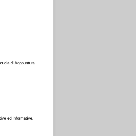
 Scuola di Agopuntura
ative ed informative.