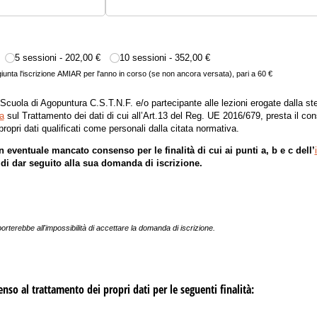
chiesto)
5 sessioni
202,00 €
10 sessioni
352,00 €
iunta l'iscrizione AMIAR per l'anno in corso (se non ancora versata), pari a 60 €
lla Scuola di Agopuntura C.S.T.N.F. e/o partecipante alle lezioni erogate dalla s
a
sul Trattamento dei dati di cui all’Art.13 del Reg. UE 2016/679, presta il co
ropri dati qualificati come personali dalla citata normativa.
n eventuale mancato consenso per le finalità di cui ai punti a, b e c dell’
i dar seguito alla sua domanda di iscrizione.
terebbe all'impossibilità di accettare la domanda di iscrizione.
senso al trattamento dei propri dati per le seguenti finalità: