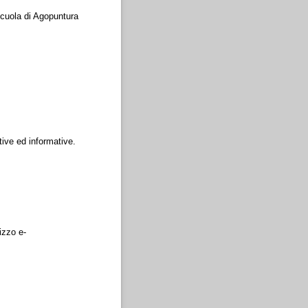
 Scuola di Agopuntura
ative ed informative.
izzo e-