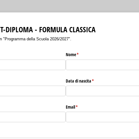
ST-DIPLOMA - FORMULA CLASSICA
e in "Programma della Scuola 2026/2027".
Nome
(richiesto)
*
o)
Data di nascita
(richiesto)
*
Email
(richiesto)
*