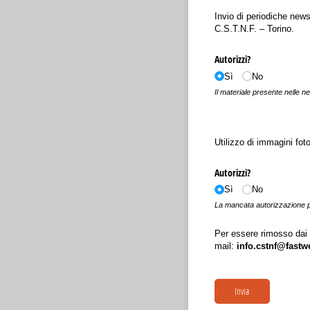
Invio di periodiche news
C.S.T.N.F. – Torino.
Autorizzi?
Sì
No
Il materiale presente nel
Utilizzo di immagini foto
Autorizzi?
Sì
No
La mancata autorizzazione por
Per essere rimosso dai n
mail:
info.cstnf@fastwe
Invia