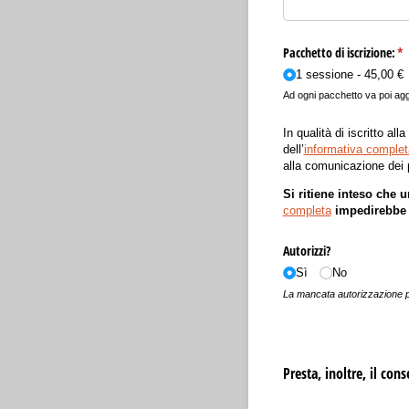
Pacchetto di iscrizione:
(ri
*
1 sessione
45,00 €
Ad ogni pacchetto va poi agg
In qualità di iscritto a
dell’
informativa complet
alla comunicazione dei p
Si ritiene inteso che u
completa
impedirebbe d
Autorizzi?
Sì
No
La mancata autorizzazione por
Presta, inoltre, il con