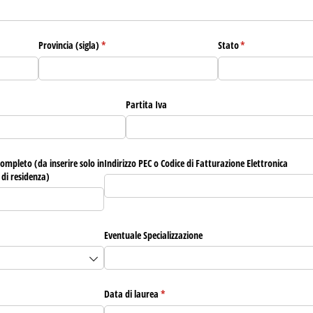
Provincia (sigla)
(richiesto)
*
Stato
(richiesto)
*
Partita Iva
completo (da inserire solo in
Indirizzo PEC o Codice di Fatturazione Elettronica
 di residenza)
Eventuale Specializzazione
)
Data di laurea
(richiesto)
*