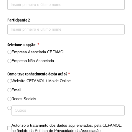
Participante 2
Selecione a opção:
(obrigatório)
*
Empresa Associada CEFAMOL
Empresa Não Associada
Como teve conhecimento desta ação?
(obrigatório)
*
Website CEFAMOL /​ Molde Online
Email
Redes Sociais
Autorizo o tratamento dos dados aqui enviados, pela CEFAMOL, no âmbito da 
Autorizo o tratamento dos dados aqui enviados, pela CEFAMOL,
no âmbito da Política de Privacidade da Associação