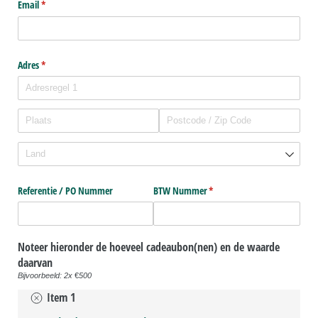
Email
(is vereist)
*
Adres
(is vereist)
*
Referentie /​ PO Nummer
BTW Nummer
(is vereist)
*
Noteer hieronder de hoeveel cadeaubon(nen) en de waarde
daarvan
Bijvoorbeeld: 2x
€
500
Item 1