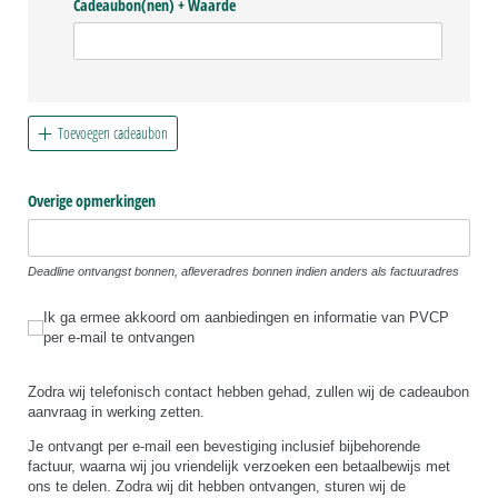
Cadeaubon(nen) + Waarde
Toevoegen cadeaubon
Overige opmerkingen
Deadline ontvangst bonnen, afleveradres bonnen indien anders als factuuradres
Ik ga ermee akkoord om aanbiedingen en informatie van PVCP per e-mail te 
Ik ga ermee akkoord om aanbiedingen en informatie van PVCP
per e-mail te ontvangen
Zodra wij telefonisch contact hebben gehad, zullen wij de cadeaubon
aanvraag in werking zetten.
Je ontvangt per e-mail een bevestiging inclusief bijbehorende
factuur, waarna wij jou vriendelijk verzoeken een betaalbewijs met
ons te delen. Zodra wij dit hebben ontvangen, sturen wij de