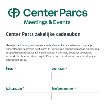
Center Parcs zakelijke cadeaubon
Hartelijk dank voor jouw interesse in de Center Parcs cadeaubon. Nadat je
onderstaande gegevens hebt ingevuld, verwerken wij jouw aanvraag en ontvang
je spoedig een bevestiging inclusief factuur via e-mail. Zodra wij de betaling
verwerkt hebben, versturen wij de Center Parcs cadeaubon naar het door jou
opgegeven adres.
Firma
(is vereist)
*
Voornaam
(is vereist)
*
Achternaam
(is vereist)
*
Telefoonnummer
(is vereist)
*