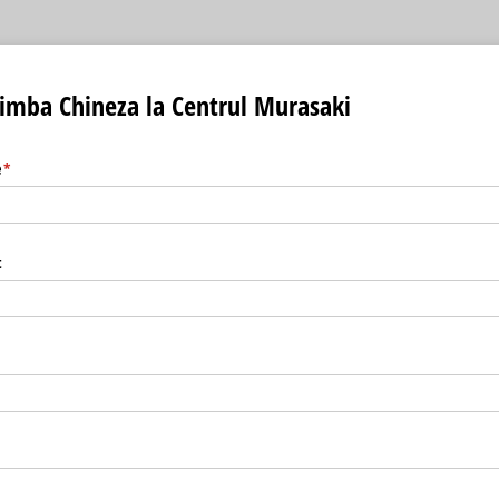
 limba Chineza la Centrul Murasaki
e
(required)
*
t