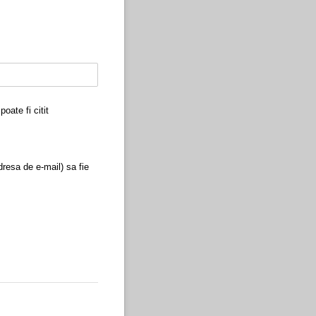
oate fi citit
resa de e-mail) sa fie