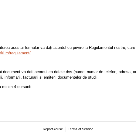
iterea acestui formular va dați acordul cu privire la Regulamentul nostru, care p
ki.ro/regulament/
i document va dati acordul ca datele dvs (nume, numar de telefon, adresa, ad
ii, informarii, facturarii si emiterii documentelor de studii.
 minim 4 cursanti.
Report Abuse
Terms of Service