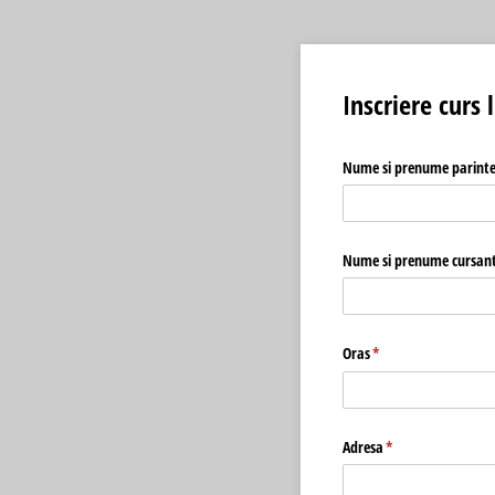
Inscriere curs
Nume si prenume parint
Nume si prenume cursan
Oras
(required)
*
Adresa
(required)
*