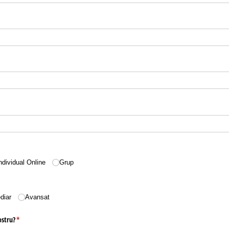
quired)
ndividual Online
Grup
red)
diar
Avansat
ostru?
(required)
*