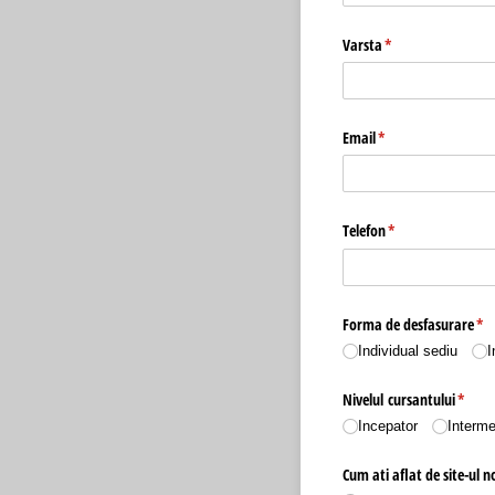
Varsta
(required)
*
Email
(required)
*
Telefon
(required)
*
Forma de desfasurare
(re
*
Individual sediu
I
Nivelul cursantului
(requi
*
Incepator
Interme
Cum ati aflat de site-ul n