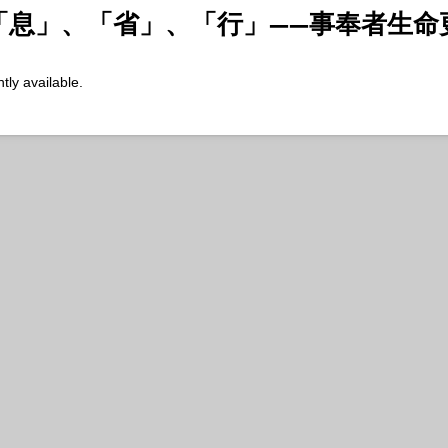
「息」、「省」、「行」——事奉者生命
tly available.