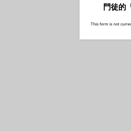
門徒的
This form is not curren