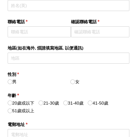
聯絡電話
(required)
*
確認聯絡電話
(required)
*
地區(如在海外, 煩請填寫地區, 以便通訊)
性別
(required)
*
男
女
年齡
(required)
*
20歲或以下
21-30歲
31-40歲
41-50歲
51歲或以上
電郵地址
(required)
*