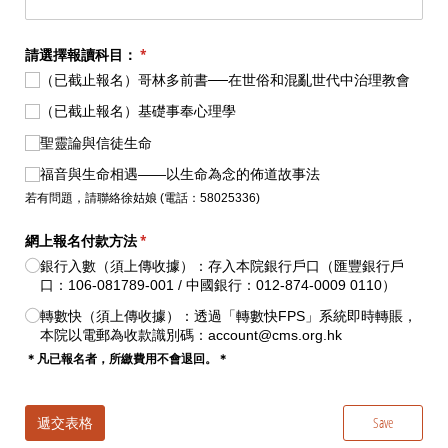
請選擇報讀科目：
(required)
*
（已截止報名）哥林多前書──在世俗和混亂世代中治理教會
（已截止報名）基礎事奉心理學
聖靈論與信徒生命
福音與生命相遇——以生命為念的佈道故事法
若有問題，請聯絡徐姑娘 (電話：58025336)
網上報名付款方法
(required)
*
銀行入數（須上傳收據）：存入本院銀行戶口（匯豐銀行戶
口：106-081789-001 /​ 中國銀行：012-874-0009 0110）
轉數快（須上傳收據）：透過「轉數快FPS」系統即時轉賬，
本院以電郵為收款識別碼：account@​cms.org.hk
＊凡已報名者，所繳費用不會退回。＊
遞交表格
Save