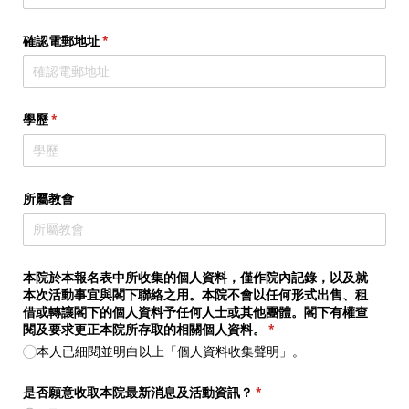
確認電郵地址
(required)
*
學歷
(required)
*
所屬教會
本院於本報名表中所收集的個人資料，僅作院內記錄，以及就
本次活動事宜與閣下聯絡之用。本院不會以任何形式出售、租
借或轉讓閣下的個人資料予任何人士或其他團體。閣下有權查
閱及要求更正本院所存取的相關個人資料。
(required)
*
本人已細閱並明白以上「個人資料收集聲明」。
是否願意收取本院最新消息及活動資訊？
(required)
*