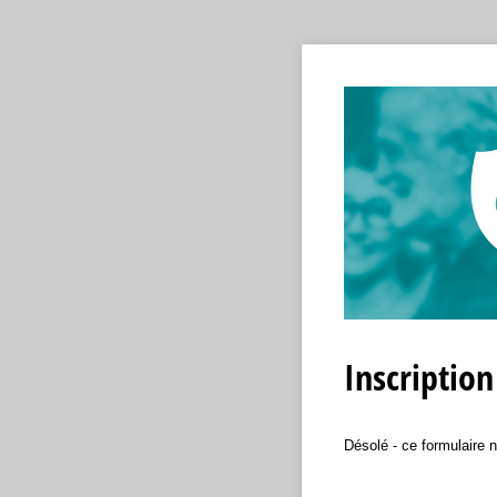
Inscriptio
Désolé - ce formulaire n