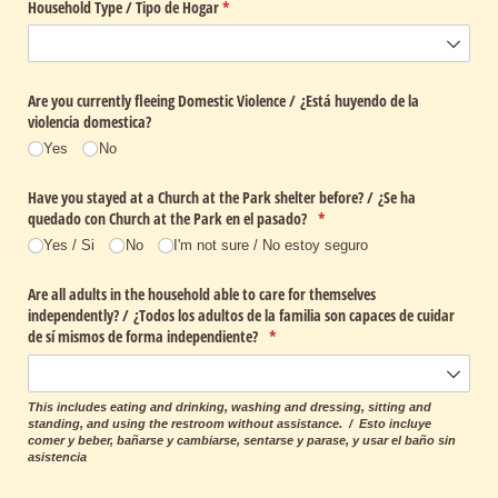
Household Type /​ Tipo de Hogar
(required)
*
Are you currently fleeing Domestic Violence /​ ¿Está huyendo de la
violencia domestica?
Yes
No
Have you stayed at a Church at the Park shelter before? /​ ¿Se ha
quedado con Church at the Park en el pasado?
(required)
*
Yes /​ Si
No
I'm not sure /​ No estoy seguro
Are all adults in the household able to care for themselves
independently? /​ ¿Todos los adultos de la familia son capaces de cuidar
de sí mismos de forma independiente?
(required)
*
This includes eating and drinking, washing and dressing, sitting and
standing, and using the restroom without assistance. / Esto incluye
comer y beber, bañarse y cambiarse, sentarse y parase, y usar el baño sin
asistencia