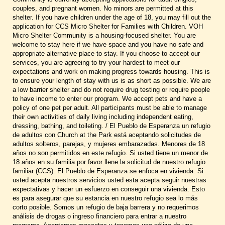
couples, and pregnant women. No minors are permitted at this
shelter. If you have children under the age of 18, you may fill out the
application for CCS Micro Shelter for Families with Children. VOH
Micro Shelter Community is a housing-focused shelter. You are
welcome to stay here if we have space and you have no safe and
appropriate alternative place to stay. If you choose to accept our
services, you are agreeing to try your hardest to meet our
expectations and work on making progress towards housing. This is
to ensure your length of stay with us is as short as possible. We are
a low barrier shelter and do not require drug testing or require people
to have income to enter our program. We accept pets and have a
policy of one pet per adult. All participants must be able to manage
their own activities of daily living including independent eating,
dressing, bathing, and toileting. / El Pueblo de Esperanza un refugio
de adultos con Church at the Park está aceptando solicitudes de
adultos solteros, parejas, y mujeres embarazadas. Menores de 18
años no son permitidos en este refugio. Si usted tiene un menor de
18 años en su familia por favor llene la solicitud de nuestro refugio
familiar (CCS). El Pueblo de Esperanza se enfoca en vivienda. Si
usted acepta nuestros servicios usted esta acepta seguir nuestras
expectativas y hacer un esfuerzo en conseguir una vivienda. Esto
es para asegurar que su estancia en nuestro refugio sea lo más
corto posible. Somos un refugio de baja barrera y no requerimos
análisis de drogas o ingreso financiero para entrar a nuestro