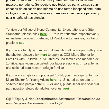
programa. Aceptamos mascotas y tenemos una póliza de una
mascota por adulto. Se requiere que todos los participantes sean
capaces de cuidar de uno mismo de una forma independiente, esto
incluye comer y beber, bañarse y cambiarse, sentarse y parase, y
usar el baño sin asistencia.
To view our Village of Hope Community Expectations and Site
Standards, please click
here
! / Para ver nuestras expectativas y
estándares de nuestro refugio, El Pueblo de Esperanza, por favor
presione
aqui
.
If you are a family with minor children who will be staying with you at
the shelter, please click
here
to apply at CCS Micro Shelter for
Families with Children. / Si usted es una familia con menores de
18 años, que viven con usted, por favor presione
aqui
para llenar
una solicitud para nuestro refugio familiar.
If you are a single or couple, aged 18-24, you may sign up for our
Micro Shelter for Young Adults
here
. /
Si usted es un adulto
soltero o una pareja entre 18 – 24 años, puede llenar una solicitud
para nuestro refugio de adultos jovenes
aqui
C@P Equity & Non-Discrimination Statement: /
Declaración de
equidad y no discriminación de C@P: