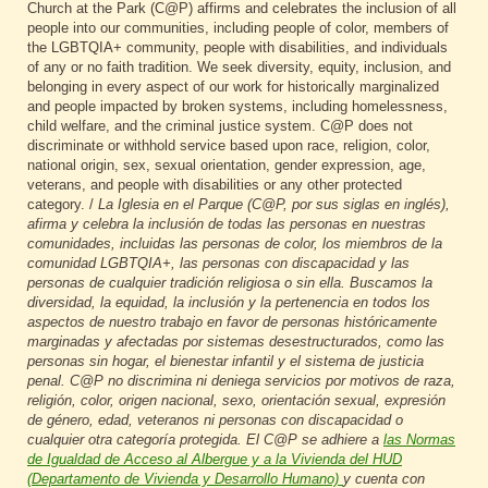
Church at the Park (C@P) affirms and celebrates the inclusion of all
people into our communities, including people of color, members of
the LGBTQIA+ community, people with disabilities, and individuals
of any or no faith tradition. We seek diversity, equity, inclusion, and
belonging in every aspect of our work for historically marginalized
and people impacted by broken systems, including homelessness,
child welfare, and the criminal justice system. C@P does not
discriminate or withhold service based upon race, religion, color,
national origin, sex, sexual orientation, gender expression, age,
veterans, and people with disabilities or any other protected
category. /
La Iglesia en el Parque (C@P, por sus siglas en inglés),
afirma y celebra la inclusión de todas las personas en nuestras
comunidades, incluidas las personas de color, los miembros de la
comunidad LGBTQIA+, las personas con discapacidad y las
personas de cualquier tradición religiosa o sin ella. Buscamos la
diversidad, la equidad, la inclusión y la pertenencia en todos los
aspectos de nuestro trabajo en favor de personas históricamente
marginadas y afectadas por sistemas desestructurados, como las
personas sin hogar, el bienestar infantil y el sistema de justicia
penal. C@P no discrimina ni deniega servicios por motivos de raza,
religión, color, origen nacional, sexo, orientación sexual, expresión
de género, edad, veteranos ni personas con discapacidad o
cualquier otra categoría protegida. El C@P se adhiere a
las Normas
de Igualdad de Acceso al Albergue y a la Vivienda del HUD
(Departamento de Vivienda y Desarrollo Humano)
y cuenta con