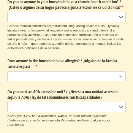
Do you or anyone in your household have a chronic health condition? /​
¿Usted o alguien de su hogar padece alguna afección de salud crónica?
(requir
*
Chronic medical conditions are persistent, long-lasting health issues—typically
lasting a year or longer—that require ongoing medical care and often limit a
person’s daily activities / Las afecciones médicas crónicas son problemas de
salud persistentes y de larga duración —que por lo general se prolongan durante
un año o más— que requieren atención médica continua y a menudo limitan las
actividades cotidianas de la persona.
Does anyone in the household have allergies? /​ ¿Alguien de la familia
tiene alergias?
(required)
*
Do you need an ADA accessible unit? /​ ¿Necesita una unidad accesible
según la ADA? (ley de Estadounidenses con Discapacidades)
Select yes if you use a wheelchair, walker, or other related equipment.
/
Seleccione si, si usted usa una silla de ruedas, andador, o algún equipo
relacionado