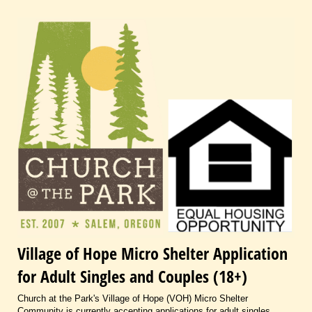
Village of Hope Micro Shelter Application
for Adult Singles and Couples (18+)
Church at the Park's Village of Hope (VOH) Micro Shelter
Community is currently accepting applications for adult singles,