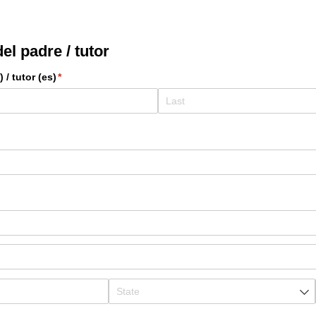
el padre / tutor
/​ tutor (es)
(required)
*