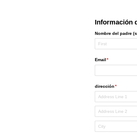
Información d
Nombre del padre (s) 
Email
(required)
*
dirección
(required)
*