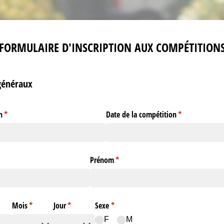
FORMULAIRE D'INSCRIPTION AUX COMPÉTITION
généraux
n
(requis)
*
Date de la compétition
(requis)
*
Prénom
(requis)
*
equis)
Mois
(requis)
*
Jour
(requis)
*
Sexe
(requis)
*
F
M