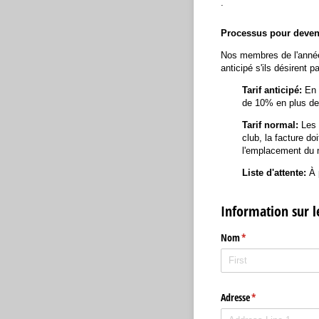
.
Processus pour deven
Nos membres de l'année 
anticipé s'ils désirent 
Tarif anticipé:
En 
de 10% en plus de
Tarif normal:
Les 
club, la facture do
l'emplacement du 
Liste d'attente:
À 
Information sur l
Nom
(required)
*
Adresse
(required)
*