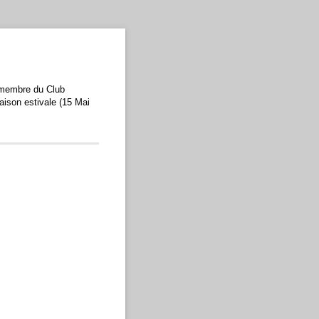
r membre du Club
aison estivale (15 Mai