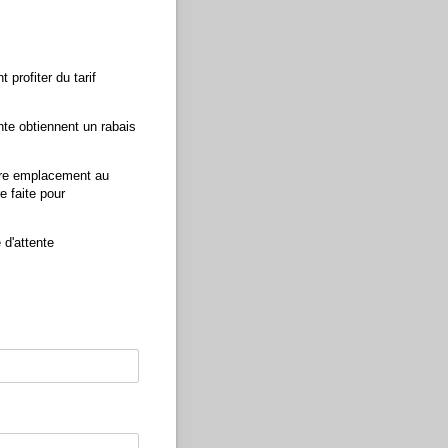
profiter du tarif
te obtiennent un rabais
otre emplacement au
e faite pour
e d'attente