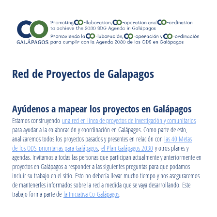
Red de Proyectos de Galapagos
Ayúdenos a mapear los proyectos en Galápagos
Estamos construyendo
una red en línea de proyectos de investigación y comunitarios
para ayudar a la colaboración y coordinación en Galápagos. Como parte de esto,
analizaremos todos los proyectos pasados y presentes en relación con
las 40 Metas
de los ODS prioritarias para Galápagos
,
el Plan Galápagos 2030
y otros planes y
agendas. Invitamos a todas las personas que participan actualmente y anteriormente en
proyectos en Galápagos a responder a las siguientes preguntas para que podamos
incluir su trabajo en el sitio. Esto no debería llevar mucho tiempo y nos aseguraremos
de mantenerles informados sobre la red a medida que se vaya desarrollando. Este
trabajo forma parte de
la Iniciativa Co-Galápagos
.