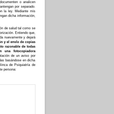
 documenten o analicen
antengan por separado.
n la ley. Mediante mis
tengan dicha información,
ión de salud tal como se
orización. Entiendo que,
lada nuevamente y dejará
ón y el envío de copias
sto razonable de todas
n una fotocopiadora
tación de un aviso por
idas basándose en dicha
íinca de Psiquiatría de
te persona: