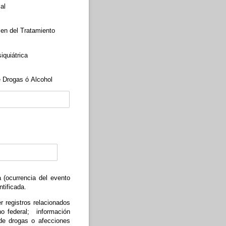
al
en del Tratamiento
iquiátrica
 Drogas ó Alcohol
a (ocurrencia del evento
tificada.
r registros relacionados
no federal;
información
 de drogas o afecciones