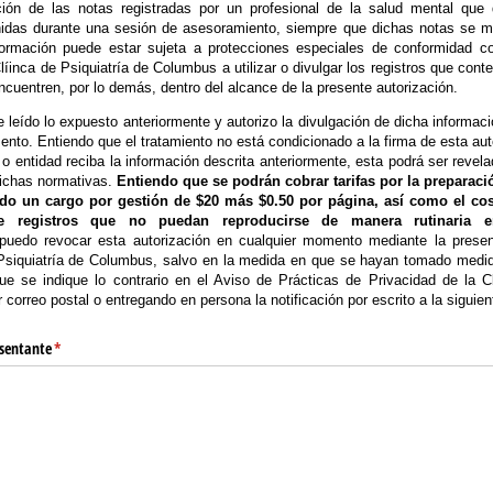
ión de las notas registradas por un profesional de la salud mental que
idas durante una sesión de asesoramiento, siempre que dichas notas se m
formación puede estar sujeta a protecciones especiales de conformidad co
 Clíinca de Psiquiatría de Columbus a utilizar o divulgar los registros que con
cuentren, por lo demás, dentro del alcance de la presente autorización.
he leído lo expuesto anteriormente y autorizo la divulgación de dicha informac
nto. Entiendo que el tratamiento no está condicionado a la firma de esta aut
o entidad reciba la información descrita anteriormente, esta podrá ser reve
dichas normativas.
Entiendo que se podrán cobrar tarifas por la preparaci
ndo un cargo por gestión de $20 más $0.50 por página, así como el co
de registros que no puedan reproducirse de manera rutinaria e
uedo revocar esta autorización en cualquier momento mediante la presen
e Psiquiatría de Columbus, salvo en la medida en que se hayan tomado med
que se indique lo contrario en el Aviso de Prácticas de Privacidad de la Cl
correo postal o entregando en persona la notificación por escrito a la siguien
esentante
(required)
*