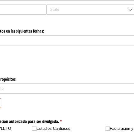
os en las siguientes fechas:
propósitos
ación autorizada para ser divulgada.
(required)
*
PLETO
Estudios Cardiácos
Facturación 