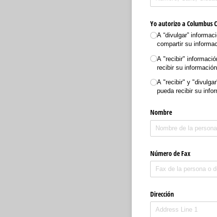
Yo autorizo a Columbus C
A “divulgar” informac
compartir su informac
A "recibir" informaci
recibir su informació
A "recibir" y "divulg
pueda recibir su info
Nombre
Número de Fax
Dirección