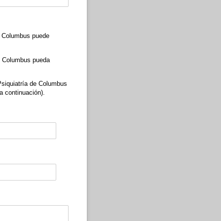
d)
 de Columbus puede
 de Columbus pueda
 Psiquiatría de Columbus
 a continuación).