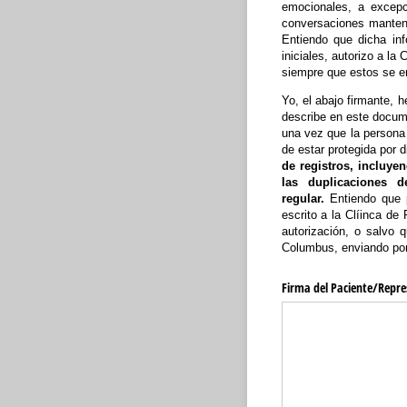
emocionales, a excepc
conversaciones manten
Entiendo que dicha in
iniciales, autorizo a la
siempre que estos se en
Yo, el abajo firmante, 
describe en este docume
una vez que la persona 
de estar protegida por 
de registros, incluye
las duplicaciones 
regular.
Entiendo que p
escrito a la Clíinca d
autorización, o salvo 
Columbus, enviando por 
Firma del Paciente/​Repr