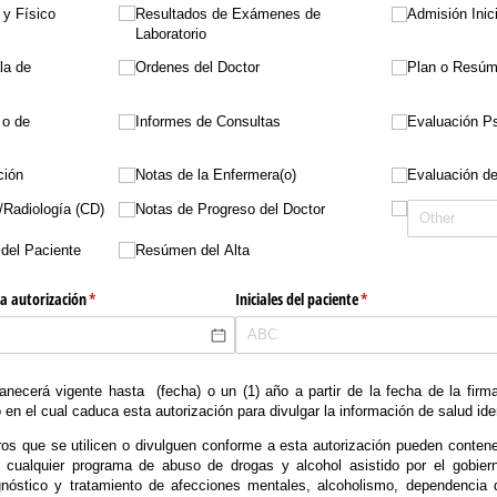
 y Físico
Resultados de Exámenes de
Admisión Inici
Laboratorio
la de
Ordenes del Doctor
Plan o Resúm
 o de
Informes de Consultas
Evaluación Ps
ción
Notas de la Enfermera(o)
Evaluación de
​Radiología (CD)
Notas de Progreso del Doctor
del Paciente
Resúmen del Alta
a autorización
(required)
*
Iniciales del paciente
(required)
*
manecerá vigente hasta
(fecha) o un (1) año a partir de la fecha de la firm
en el cual caduca esta autorización para divulgar la información de salud iden
ros que se utilicen o divulguen conforme a esta autorización pueden contene
n cualquier programa de abuso de drogas y alcohol asistido por el gobier
gnóstico y tratamiento de afecciones mentales, alcoholismo, dependencia