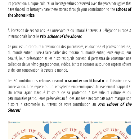
its protection? Unique cultural or heritage values preserved over the years? Struggles that
have shaped its history? Share these stories through your contribution to the
Echoes of
the Shores Prize
!
À l’occasion de ses 50 ans, le Conservatoire du littoral à travers la Délégation Europe &
Internationale lance le
Prix
Echoes of the Shores
.
Ce prix est un concours à destination des journalistes, étudiant.e.s et professionnel.le.s,
du monde entier. Il vise à faire parler des littoraux du monde entier, leurs enjeux, leur
beauté, leur préservation et les histoires qu’ils portent. Il permettra de constituer une
collection de 50 témoignages photos, vidéos, écrits et sonores autour des espaces côtiers
et de leur conservation, à travers le monde.
Les 50 contributions retenues devront
« raconter un littoral »
et l’histoire de sa
conservation. Une espèce ou un écosystème emblématique ? Un évènement frappant ?
Un acteur ayant marqué l’histoire de sa protection ? Des valeurs culturelles ou
patrimoniales particulières préservées au fil des années ? Des combats ayant marqué son
histoire ? Racontez-le au travers de votre contribution au
Prix
Echoes of the
Shores!