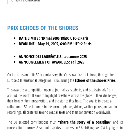
PRIX ECHOES OF THE SHORES
DATE LIMITE : 19 mai 2005 18h00 UTC+2 Paris
DEADLINE : May 19, 2005, 6:00 PM UTC+2 Paris
ANNONCE DES LAURÉAT.E.S : automne 2025
ANNOUNCEMENT OF AWARDEES: Fall 2025
On the occasion of its 50th anniversary, the Conservatoire du Littoral, through the
Europe & International Delegation, is launching the
Echoes of the shores Prize
.
This award is a competition open to journalists, students, and professionals from
around the world. It aims to highlight coastlines across the globe—their challenges,
their beauty, their preservation, and the stories they hold.
The goal is to create a
collection of 50 testimonies in the form of photos, videos, written pieces, and audio
recordings, all centered around coastal areas and their conservation worldwide.
The 50 selected contributions must
"share the story of a coastline"
and its
conservation journey. A symbolic species or ecosystem? A striking event? A key figure in