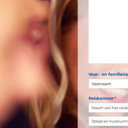
Voor- en familien
Reiskantoor
(is vere
*