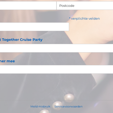
* verplichte velden
 Together Cruise Party
tner mee
Meld misbruik
Servicevoorwaarden