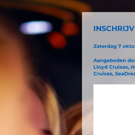
INSCHRIJVI
Zaterdag 7 okto
Aangeboden doo
Lloyd Cruises, 
Cruises, SeaDre