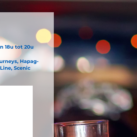
n 18u tot 20u
ourneys, Hapag-
Line, Scenic