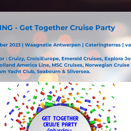
NG - Get Together Cruise Party
ber 2023 | Waagnatie Antwerpen | Cateringterras | va
r :
Cruizy, CroisiEurope, Emerald Cruises, Explora J
Holland America Line, MSC Cruises, Norwegian Cruise 
am Yacht Club, Seabourn & Silversea.