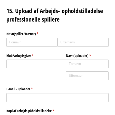
15. Upload af Arbejds- opholdstilladelse
professionelle spillere
Navn(spiller/​træner)
(påkrævet)
*
Klub/​arbejdsgiver
(påkrævet)
*
Navn(uploader)
(påkrævet)
*
E-mail - uploader
(påkrævet)
*
Kopi af arbejds-påholdstilladelse
(påkrævet)
*