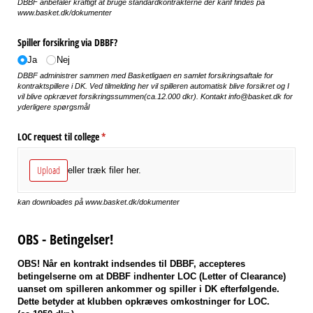
DBBF anbefaler kraftigt at bruge standardkontrakterne der kanf findes på
www.basket.dk/dokumenter
Spiller forsikring via DBBF?
Ja
Nej
DBBF administrer sammen med Basketligaen en samlet forsikringsaftale for
kontraktspillere i DK. Ved tilmelding her vil spilleren automatisk blive forsikret og I
vil blive opkrævet forsikringssummen(ca.12.000 dkr). Kontakt info@basket.dk for
yderligere spørgsmål
LOC request til college
(påkrævet)
*
Upload
eller træk filer her.
kan downloades på www.basket.dk/dokumenter
OBS - Betingelser!
OBS! Når en kontrakt indsendes til DBBF, accepteres
betingelserne om at DBBF indhenter LOC (Letter of Clearance)
uanset om spilleren ankommer og spiller i DK efterfølgende.
Dette betyder at klubben opkræves omkostninger for LOC.