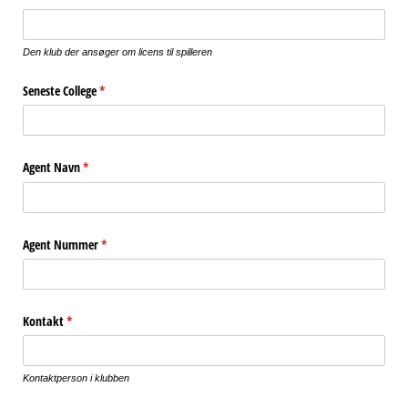
Den klub der ansøger om licens til spilleren
Seneste College
(påkrævet)
*
Agent Navn
(påkrævet)
*
Agent Nummer
(påkrævet)
*
Kontakt
(påkrævet)
*
Kontaktperson i klubben