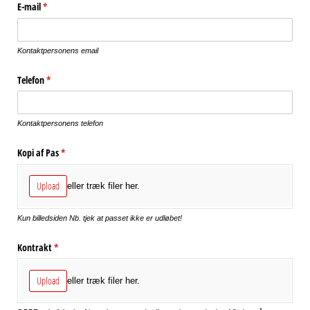
E-mail
(påkrævet)
*
Kontaktpersonens email
Telefon
(påkrævet)
*
Kontaktpersonens telefon
Kopi af Pas
(påkrævet)
*
Upload
eller træk filer her.
Kun billedsiden Nb. tjek at passet ikke er udløbet!
Kontrakt
(påkrævet)
*
Upload
eller træk filer her.