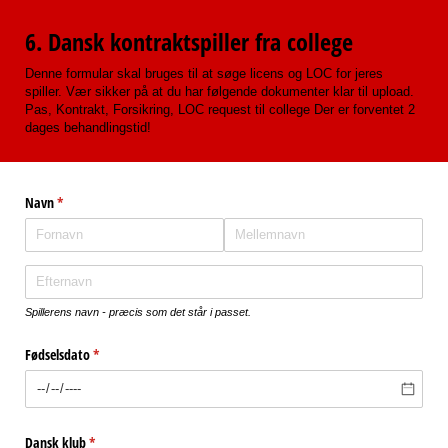
6. Dansk kontraktspiller fra college
Denne formular skal bruges til at søge licens og LOC for jeres
spiller. Vær sikker på at du har følgende dokumenter klar til upload.
Pas, Kontrakt, Forsikring, LOC request til college Der er forventet 2
dages behandlingstid!
Navn
(påkrævet)
*
Spillerens navn - præcis som det står i passet.
Fødselsdato
(påkrævet)
*
Dansk klub
(påkrævet)
*