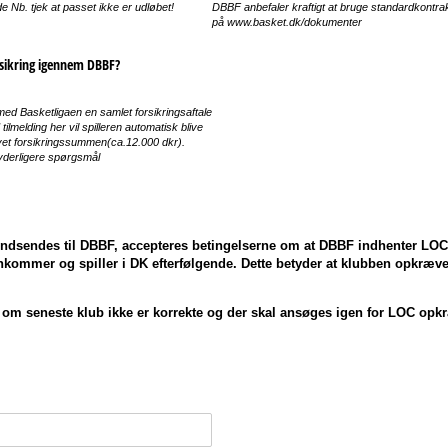
e Nb. tjek at passet ikke er udløbet!
DBBF anbefaler kraftigt at bruge standardkontra
på www.basket.dk/dokumenter
rsikring igennem DBBF?
d Basketligaen en samlet forsikringsaftale
 tilmelding her vil spilleren automatisk blive
rævet forsikringssummen(ca.12.000 dkr).
yderligere spørgsmål
indsendes til DBBF, accepteres betingelserne om at DBBF indhenter LOC (
nkommer og spiller i DK efterfølgende. Dette betyder at klubben opkræv
 om seneste klub ikke er korrekte og der skal ansøges igen for LOC op
.