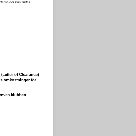
kterne der kan findes
Letter of Clearance)
es omkostninger for
kræves klubben