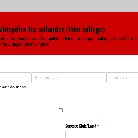
ktspiller fra udlandet (ikke college)
ldes for danskere der har spillet i udlandet (undtagen college), og nu har te
entet 2 dages behandlingstid!
 det står i passet.
Seneste Klub/​Land
(påkrævet)
*