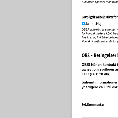
Kun siden i passet med billed
Lovpligtig arbejdsgiverfo
Ja
Nej
DBBF administrer sammen me
for kontraktspillere i DK. Ved
forsikret og I vil blive opk
Kontakt info@basket.dk for 
OBS - Betingelser!
OBS! Når en kontrakt 
uanset om spilleren a
LOC.(ca.1950 dkr)
Såfremt informationer
yderligere ca 1950 dkr
Evt.Kommentar