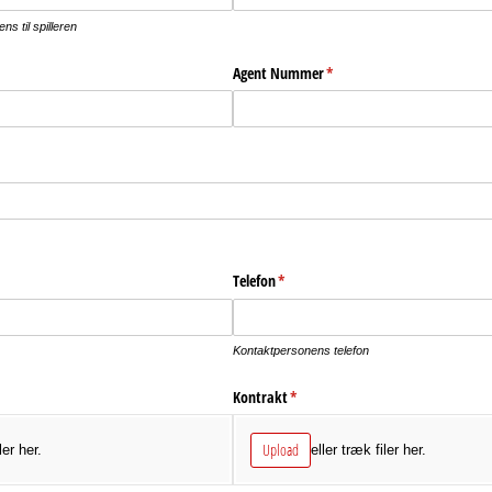
s til spilleren
Agent Nummer
(påkrævet)
*
Telefon
(påkrævet)
*
Kontaktpersonens telefon
Kontrakt
(påkrævet)
*
Upload
ler her.
eller træk filer her.