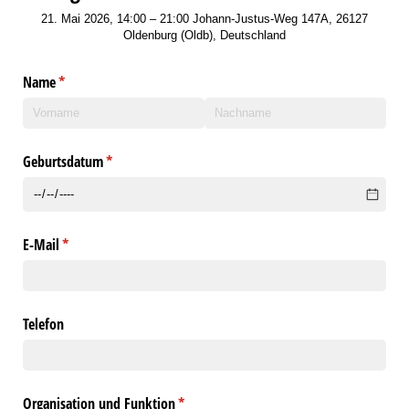
21. Mai 2026, 14:00 – 21:00 Johann-Justus-Weg 147A, 26127
Oldenburg (Oldb), Deutschland
Name
(erforderlich)
*
Geburtsdatum
(erforderlich)
*
E-Mail
(erforderlich)
*
Telefon
Organisation und Funktion
(erforderlich)
*